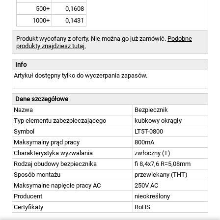
500+
0,1608
1000+
0,1431
Produkt wycofany z oferty. Nie można go już zamówić.
Podobne
produkty znajdziesz tutaj.
Info
Artykuł dostępny tylko do wyczerpania zapasów.
Dane szczegółowe
Nazwa
Bezpiecznik
Typ elementu zabezpieczającego
kubkowy okrągły
Symbol
LT5T-0800
Maksymalny prąd pracy
800mA
Charakterystyka wyzwalania
zwłoczny (T)
Rodzaj obudowy bezpiecznika
fi 8,4x7,6 R=5,08mm
Sposób montażu
przewlekany (THT)
Maksymalne napięcie pracy AC
250V AC
Producent
nieokreślony
Certyfikaty
RoHS