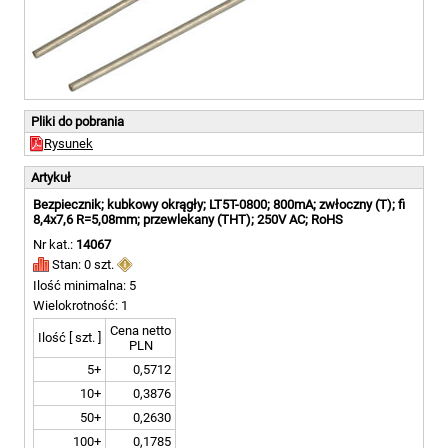
Pliki do pobrania
Rysunek
Artykuł
Bezpiecznik; kubkowy okrągły; LT5T-0800; 800mA; zwłoczny (T); fi
8,4x7,6 R=5,08mm; przewlekany (THT); 250V AC; RoHS
Nr kat.:
14067
Stan: 0 szt.
Ilość minimalna: 5
Wielokrotność: 1
Cena netto
Ilość [ szt. ]
PLN
5+
0,5712
10+
0,3876
50+
0,2630
100+
0,1785