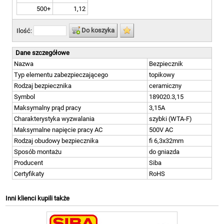
500+
1,12
Do koszyka
Ilość:
Dane szczegółowe
Nazwa
Bezpiecznik
Typ elementu zabezpieczającego
topikowy
Rodzaj bezpiecznika
ceramiczny
Symbol
189020.3,15
Maksymalny prąd pracy
3,15A
Charakterystyka wyzwalania
szybki (WTA-F)
Maksymalne napięcie pracy AC
500V AC
Rodzaj obudowy bezpiecznika
fi 6,3x32mm
Sposób montażu
do gniazda
Producent
Siba
Certyfikaty
RoHS
Inni klienci kupili także