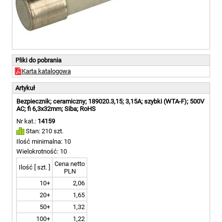
Pliki do pobrania
Karta katalogowa
Artykuł
Bezpiecznik; ceramiczny; 189020.3,15; 3,15A; szybki (WTA-F); 500V
AC; fi 6,3x32mm; Siba; RoHS
Nr kat.:
14159
Stan: 210 szt.
Ilość minimalna: 10
Wielokrotność: 10
Cena netto
Ilość [ szt. ]
PLN
10+
2,06
20+
1,65
50+
1,32
100+
1,22