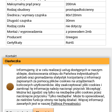
Maksymalny prąd pracy
200mA
Rodzaj obudowy
prostopadłościenny
Średnica / wymiary czujnika
80x120mm
Długość czujnika
30mm
Rodzaj czoła
nie dotyczy
Montaż / wyprowadzenia
z przewodem 2mb
Producent
Greegoo
Certyfikaty
RoHS
Kontakt
Dostawa
Ciasteczka
Płatność
Zwroty
Informujemy, iż w celu realizacji usług dostępnych w naszym
Reklamacje
sklepie, dostosowania sklepu do Państwa indywidualnych
Regulamin
potrzeb oraz gromadzenia statystyk korzystamy z informacji
Polityka Prywatności
zapisanych za pomocą plików cookies na urządzeniach
O Firmie
końcowych użytkowników. Aby zaakceptować pliki cookies i
zamknąć tę informację należy nacisnąć przycisk 'Akceptuję'.
Data ostatniej aktualizacji: 2026-08-05
Można też zgodzić się tylko na niezbędne pliki cookies przez
© Firma Piekarz Sp. z o.o. 2000-2026
naciśnięcie przycisku 'Tylko niezbędne'. Może to spowodować,
że niektóre funkcje strony nie będą działać. Więcej informacji
Sklep elektroniczny Firma Piekarz Sp. z o.o.
zawartych jest w naszej
Polityce Prywatności
.
ul. Wólczyńska 206
01-919 Warszawa