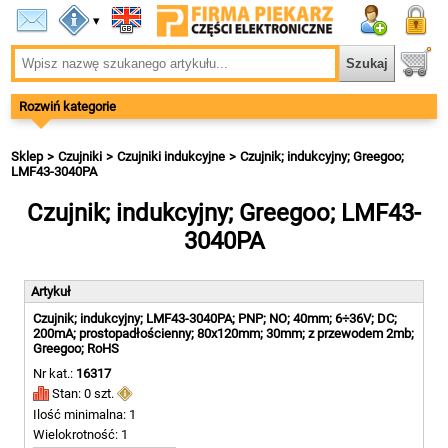
▾
Rozwiń kategorie
Sklep
Czujniki
Czujniki indukcyjne
Czujnik; indukcyjny; Greegoo;
LMF43-3040PA
Czujnik; indukcyjny; Greegoo; LMF43-
3040PA
Artykuł
Czujnik; indukcyjny; LMF43-3040PA; PNP; NO; 40mm; 6÷36V; DC;
200mA; prostopadłościenny; 80x120mm; 30mm; z przewodem 2mb;
Greegoo; RoHS
Nr kat.:
16317
Stan: 0 szt.
Ilość minimalna: 1
Wielokrotność: 1