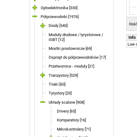
Optoelektronika [330]
Półprzewodniki [1976]
Iloś
Diody [340]
Moduły diodowe / tyrystorowe /
Info
IGBT [12]
Low c
Mostki prostownicze [69]
Osprzęt do półprzewodników [17]
Przetwornice - moduły [21]
Tranzystory [529]
Triaki [60]
Tyrystory [20]
Układy scalone [908]
Drivery [65]
Komparatory [16]
Mikrokontrolery [71]