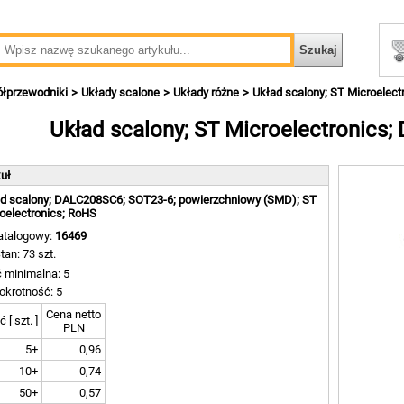
ółprzewodniki
Układy scalone
Układy różne
Układ scalony; ST Microelec
Układ scalony; ST Microelectronics
kuł
d scalony; DALC208SC6; SOT23-6; powierzchniowy (SMD); ST
oelectronics; RoHS
atalogowy:
16469
tan: 73 szt.
ć minimalna: 5
okrotność: 5
Cena netto
ć [ szt. ]
PLN
5+
0,96
10+
0,74
50+
0,57