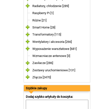
Radiatory, chłodzenie [289]
Raspberry Pi [1]
Różne [21]
Smart Home [28]
Transformatory [115]
Wentylatory i akcesoria [266]
Wyposażenie warsztatowe [681]
Wzmacniacze antenowe [3]
Zasilacze [286]
Zestawy uruchomieniowe [131]
Złącza [2470]
Szybkie zakupy
Dodaj szybko artykuły do koszyka: