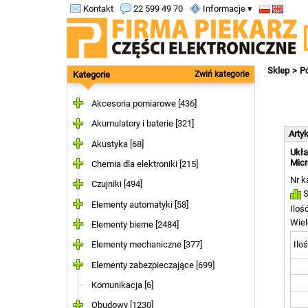
Kontakt
22 599 49 70
Informacje ▾
Sklep
P
Kategorie
Zwiń kategorie
Akcesoria pomiarowe [436]
Akumulatory i baterie [321]
Arty
Akustyka [68]
Ukła
Micr
Chemia dla elektroniki [215]
Nr k
Czujniki [494]
S
Elementy automatyki [58]
Iloś
Wiel
Elementy bierne [2484]
Iloś
Elementy mechaniczne [377]
Elementy zabezpieczające [699]
Komunikacja [6]
Obudowy [1230]