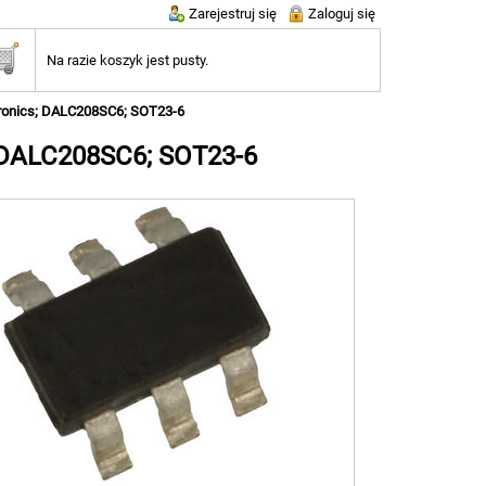
Zarejestruj się
Zaloguj się
Na razie koszyk jest pusty.
tronics; DALC208SC6; SOT23-6
; DALC208SC6; SOT23-6