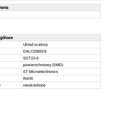
brania
egółowe
Układ scalony
DALC208SC6
SOT23-6
powierzchniowy (SMD)
ST Microelectronics
RoHS
e
nieokreślone