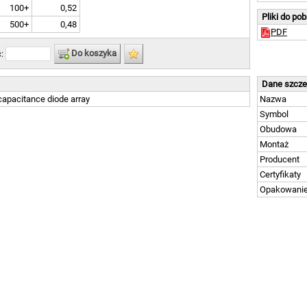
100+
0,52
Pliki do po
500+
0,48
PDF
Do koszyka
ć:
Dane szcz
apacitance diode array
Nazwa
Symbol
Obudowa
Montaż
Producent
Certyfikaty
Opakowani