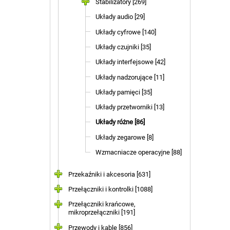
Stabilizatory [269]
Układy audio [29]
Układy cyfrowe [140]
Układy czujniki [35]
Układy interfejsowe [42]
Układy nadzorujące [11]
Układy pamięci [35]
Układy przetworniki [13]
Układy różne [86]
Układy zegarowe [8]
Wzmacniacze operacyjne [88]
Przekaźniki i akcesoria [631]
Przełączniki i kontrolki [1088]
Przełączniki krańcowe,
mikroprzełączniki [191]
Przewody i kable [856]