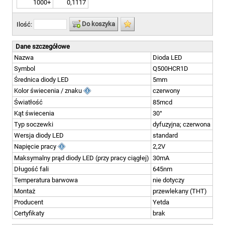
1000+
0,1117
Do koszyka
Ilość:
Dane szczegółowe
Nazwa
Dioda LED
Symbol
Q500HCR1D
Średnica diody LED
5mm
Kolor świecenia / znaku
czerwony
Światłość
85mcd
Kąt świecenia
30°
Typ soczewki
dyfuzyjna; czerwona
Wersja diody LED
standard
Napięcie pracy
2,2V
Maksymalny prąd diody LED (przy pracy ciągłej)
30mA
Długość fali
645nm
Temperatura barwowa
nie dotyczy
Montaż
przewlekany (THT)
Producent
Yetda
Certyfikaty
brak