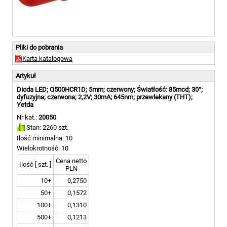
Pliki do pobrania
Karta katalogowa
Artykuł
Dioda LED; Q500HCR1D; 5mm; czerwony; Światłość: 85mcd; 30°;
dyfuzyjna; czerwona; 2,2V; 30mA; 645nm; przewlekany (THT);
Yetda
Nr kat.:
20050
Stan: 2260 szt.
Ilość minimalna: 10
Wielokrotność: 10
Cena netto
Ilość [ szt. ]
PLN
10+
0,2750
50+
0,1572
100+
0,1310
500+
0,1213