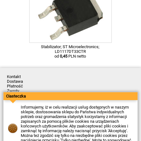
Stabilizator; ST Microelectronics;
LD1117DT33CTR
od
0,45
PLN netto
Kontakt
Dostawa
Płatność
Zwroty
Reklamacje
Ciasteczka
Regulamin
Polityka Prywatności
Informujemy, iż w celu realizacji usług dostępnych w naszym
O Firmie
sklepie, dostosowania sklepu do Państwa indywidualnych
potrzeb oraz gromadzenia statystyk korzystamy z informacji
Data ostatniej aktualizacji: 2026-08-07
zapisanych za pomocą plików cookies na urządzeniach
© Firma Piekarz Sp. z o.o. 2000-2026
końcowych użytkowników. Aby zaakceptować pliki cookies i
zamknąć tę informację należy nacisnąć przycisk 'Akceptuję'.
Sklep elektroniczny Firma Piekarz Sp. z o.o.
Można też zgodzić się tylko na niezbędne pliki cookies przez
ul. Wólczyńska 206
naciśnięcie przycisku 'Tylko niezbędne'. Może to spowodować,