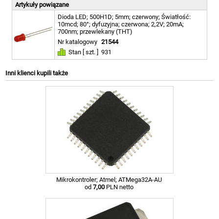
Artykuły powiązane
Dioda LED; 500H1D; 5mm; czerwony; Światłość:
10mcd; 80°; dyfuzyjna; czerwona; 2,2V; 20mA;
700nm; przewlekany (THT)
Nr katalogowy
21544
Stan [ szt. ]
931
Inni klienci kupili także
Mikrokontroler; Atmel; ATMega32A-AU
od
7,00
PLN netto