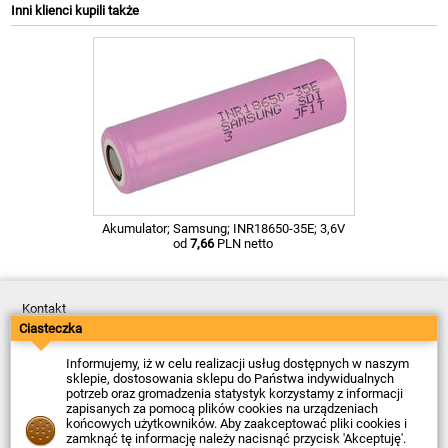
Inni klienci kupili także
Akumulator; Samsung; INR18650-35E; 3,6V
od
7,66
PLN netto
Kontakt
Dostawa
Ciasteczka
Płatność
Zwroty
Informujemy, iż w celu realizacji usług dostępnych w naszym
Reklamacje
sklepie, dostosowania sklepu do Państwa indywidualnych
Regulamin
potrzeb oraz gromadzenia statystyk korzystamy z informacji
Polityka Prywatności
zapisanych za pomocą plików cookies na urządzeniach
O Firmie
końcowych użytkowników. Aby zaakceptować pliki cookies i
zamknąć tę informację należy nacisnąć przycisk 'Akceptuję'.
Data ostatniej aktualizacji: 2026-08-05