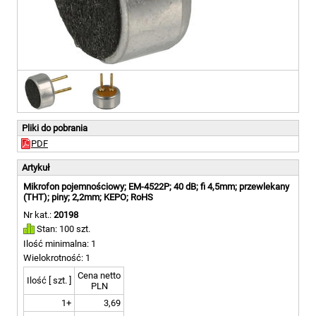
Pliki do pobrania
PDF
Artykuł
Mikrofon pojemnościowy; EM-4522P; 40 dB; fi 4,5mm; przewlekany
(THT); piny; 2,2mm; KEPO; RoHS
Nr kat.:
20198
Stan: 100 szt.
Ilość minimalna: 1
Wielokrotność: 1
Cena netto
Ilość [ szt. ]
PLN
1+
3,69