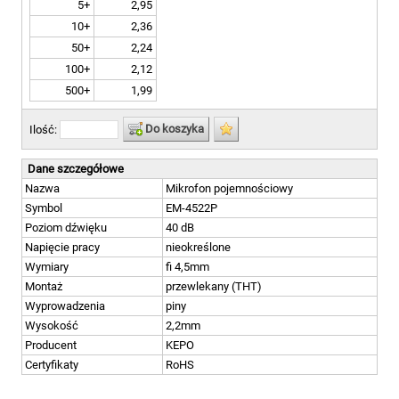
5+
2,95
10+
2,36
50+
2,24
100+
2,12
500+
1,99
Do koszyka
Ilość:
Dane szczegółowe
Nazwa
Mikrofon pojemnościowy
Symbol
EM-4522P
Poziom dźwięku
40 dB
Napięcie pracy
nieokreślone
Wymiary
fi 4,5mm
Montaż
przewlekany (THT)
Wyprowadzenia
piny
Wysokość
2,2mm
Producent
KEPO
Certyfikaty
RoHS