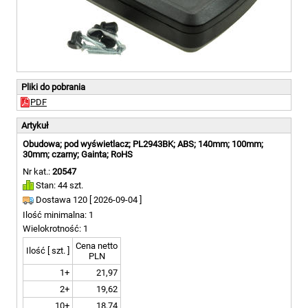
Pliki do pobrania
PDF
Artykuł
Obudowa; pod wyświetlacz; PL2943BK; ABS; 140mm; 100mm;
30mm; czarny; Gainta; RoHS
Nr kat.:
20547
Stan: 44 szt.
Dostawa 120 [
2026-09-04 ]
Ilość minimalna: 1
Wielokrotność: 1
Cena netto
Ilość [ szt. ]
PLN
1+
21,97
2+
19,62
10+
18,74