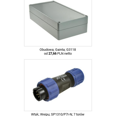
Obudowa; Gainta; G3118
od
27,66
PLN netto
Wtyk; Weipu; SP1310/P7I-N; 7 torów