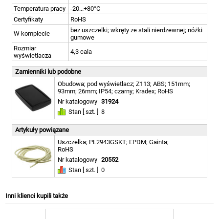
Temperatura pracy
-20...+80°C
Certyfikaty
RoHS
bez uszczelki; wkręty ze stali nierdzewnej; nóżki
W komplecie
gumowe
Rozmiar
4,3 cala
wyświetlacza
Zamienniki lub podobne
Obudowa; pod wyświetlacz; Z113; ABS; 151mm;
93mm; 26mm; IP54; czarny; Kradex; RoHS
Nr katalogowy
31924
Stan [ szt. ]
8
Artykuły powiązane
Uszczelka; PL2943GSKT; EPDM; Gainta;
RoHS
Nr katalogowy
20552
Stan [ szt. ]
0
Inni klienci kupili także