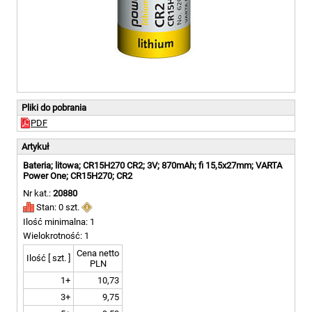
Pliki do pobrania
PDF
Artykuł
Bateria; litowa; CR15H270 CR2; 3V; 870mAh; fi 15,5x27mm; VARTA
Power One; CR15H270; CR2
Nr kat.:
20880
Stan: 0 szt.
Ilość minimalna: 1
Wielokrotność: 1
Cena netto
Ilość [ szt. ]
PLN
1+
10,73
3+
9,75