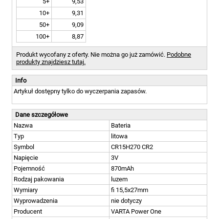
5+
9,53
10+
9,31
50+
9,09
100+
8,87
Produkt wycofany z oferty. Nie można go już zamówić.
Podobne
produkty znajdziesz tutaj.
Info
Artykuł dostępny tylko do wyczerpania zapasów.
Dane szczegółowe
Nazwa
Bateria
Typ
litowa
Symbol
CR15H270 CR2
Napięcie
3V
Pojemność
870mAh
Rodzaj pakowania
luzem
Wymiary
fi 15,5x27mm
Wyprowadzenia
nie dotyczy
Producent
VARTA Power One