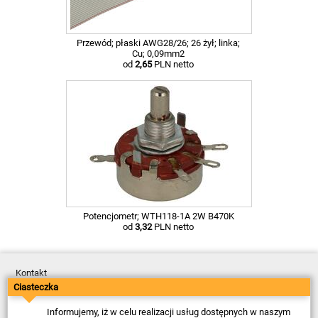
Przewód; płaski AWG28/26; 26 żył; linka;
Cu; 0,09mm2
od
2,65
PLN netto
Potencjometr; WTH118-1A 2W B470K
od
3,32
PLN netto
Kontakt
Dostawa
Ciasteczka
Płatność
Zwroty
Informujemy, iż w celu realizacji usług dostępnych w naszym
Reklamacje