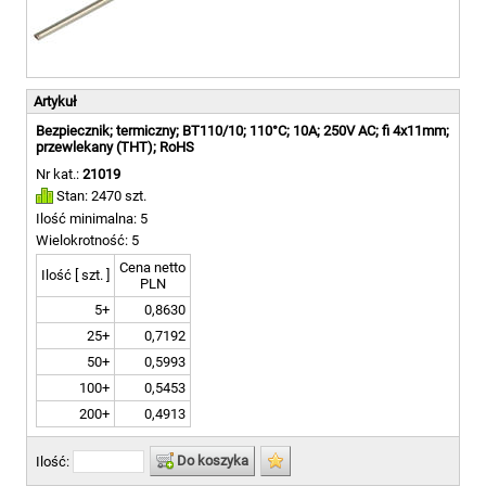
Artykuł
Bezpiecznik; termiczny; BT110/10; 110°C; 10A; 250V AC; fi 4x11mm;
przewlekany (THT); RoHS
Nr kat.:
21019
Stan: 2470 szt.
Ilość minimalna: 5
Wielokrotność: 5
Cena netto
Ilość [ szt. ]
PLN
5+
0,8630
25+
0,7192
50+
0,5993
100+
0,5453
200+
0,4913
Do koszyka
Ilość: