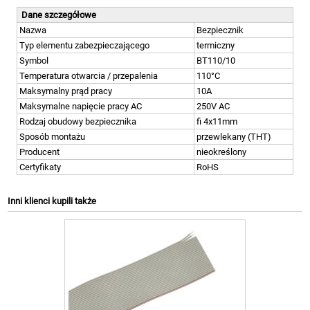
Dane szczegółowe
Nazwa
Bezpiecznik
Typ elementu zabezpieczającego
termiczny
Symbol
BT110/10
Temperatura otwarcia / przepalenia
110°C
Maksymalny prąd pracy
10A
Maksymalne napięcie pracy AC
250V AC
Rodzaj obudowy bezpiecznika
fi 4x11mm
Sposób montażu
przewlekany (THT)
Producent
nieokreślony
Certyfikaty
RoHS
Inni klienci kupili także