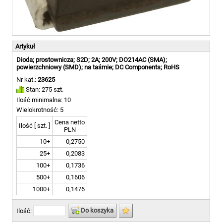
Artykuł
Dioda; prostownicza; S2D; 2A; 200V; DO214AC (SMA);
powierzchniowy (SMD); na taśmie; DC Components; RoHS
Nr kat.:
23625
Stan: 275 szt.
Ilość minimalna: 10
Wielokrotność: 5
Cena netto
Ilość [ szt. ]
PLN
10+
0,2750
25+
0,2083
100+
0,1736
500+
0,1606
1000+
0,1476
Do koszyka
Ilość: