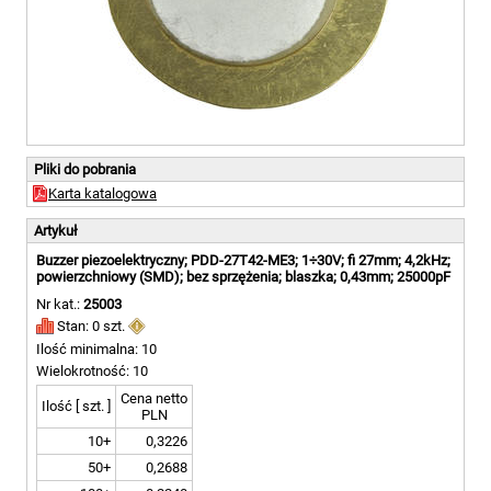
Pliki do pobrania
Karta katalogowa
Artykuł
Buzzer piezoelektryczny; PDD-27T42-ME3; 1÷30V; fi 27mm; 4,2kHz;
powierzchniowy (SMD); bez sprzężenia; blaszka; 0,43mm; 25000pF
Nr kat.:
25003
Stan: 0 szt.
Ilość minimalna: 10
Wielokrotność: 10
Cena netto
Ilość [ szt. ]
PLN
10+
0,3226
50+
0,2688