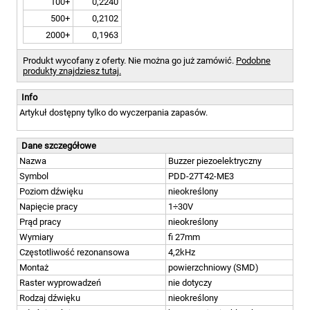
100+
0,2240
500+
0,2102
2000+
0,1963
Produkt wycofany z oferty. Nie można go już zamówić.
Podobne
produkty znajdziesz tutaj.
Info
Artykuł dostępny tylko do wyczerpania zapasów.
Dane szczegółowe
Nazwa
Buzzer piezoelektryczny
Symbol
PDD-27T42-ME3
Poziom dźwięku
nieokreślony
Napięcie pracy
1÷30V
Prąd pracy
nieokreślony
Wymiary
fi 27mm
Częstotliwość rezonansowa
4,2kHz
Montaż
powierzchniowy (SMD)
Raster wyprowadzeń
nie dotyczy
Rodzaj dźwięku
nieokreślony