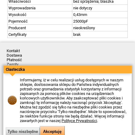
Właściwości
bez sprzężenia; blaszka
Wyprowadzenia
nie dotyczy
Wysokość
0,43mm
Pojemność
25000pF
Producent
nieokreślony
Certyfikaty
brak
Kontakt
Dostawa
Płatność
Zwroty
Reklamacje
Ciasteczka
Regulamin
Polityka Prywatności
Informujemy, iż w celu realizacji usług dostępnych w naszym
O Firmie
sklepie, dostosowania sklepu do Państwa indywidualnych
potrzeb oraz gromadzenia statystyk korzystamy z informacji
Data ostatniej aktualizacji: 2026-08-10
zapisanych za pomocą plików cookies na urządzeniach
© Firma Piekarz Sp. z o.o. 2000-2026
końcowych użytkowników. Aby zaakceptować pliki cookies i
zamknąć tę informację należy nacisnąć przycisk 'Akceptuję'.
Sklep elektroniczny Firma Piekarz Sp. z o.o.
Można też zgodzić się tylko na niezbędne pliki cookies przez
ul. Wólczyńska 206
naciśnięcie przycisku 'Tylko niezbędne'. Może to spowodować,
01-919 Warszawa
że niektóre funkcje strony nie będą działać. Więcej informacji
NIP: 118-15-77-240
zawartych jest w naszej
Polityce Prywatności
.
Tel.
22 599 49 70
Email:
sprzedaz@piekarz.pl