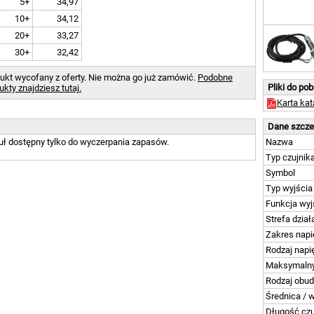
5+
34,97
10+
34,12
20+
33,27
30+
32,42
ukt wycofany z oferty. Nie można go już zamówić.
Podobne
Pliki do po
ukty znajdziesz tutaj.
Karta ka
Dane szcz
uł dostępny tylko do wyczerpania zapasów.
Nazwa
Typ czujnik
Symbol
Typ wyjścia
Funkcja wyj
Strefa dział
Zakres napi
Rodzaj napi
Maksymalny
Rodzaj obu
Średnica / 
Długość czu