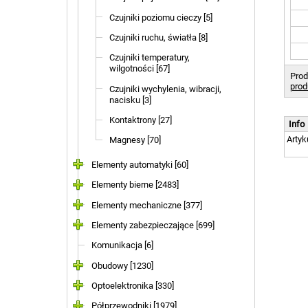
Czujniki poziomu cieczy [5]
Czujniki ruchu, światła [8]
Czujniki temperatury,
wilgotności [67]
Prod
prod
Czujniki wychylenia, wibracji,
nacisku [3]
Kontaktrony [27]
Info
Artyk
Magnesy [70]
Elementy automatyki [60]
Elementy bierne [2483]
Elementy mechaniczne [377]
Elementy zabezpieczające [699]
Komunikacja [6]
Obudowy [1230]
Optoelektronika [330]
Półprzewodniki [1979]