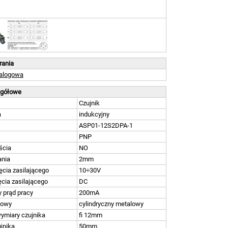
brania
talogowa
egółowe
Czujnik
a
indukcyjny
ASP01-12S2DPA-1
PNP
ścia
NO
ania
2mm
ęcia zasilającego
10÷30V
ęcia zasilającego
DC
 prąd pracy
200mA
dowy
cylindryczny metalowy
wymiary czujnika
fi 12mm
jnika
50mm