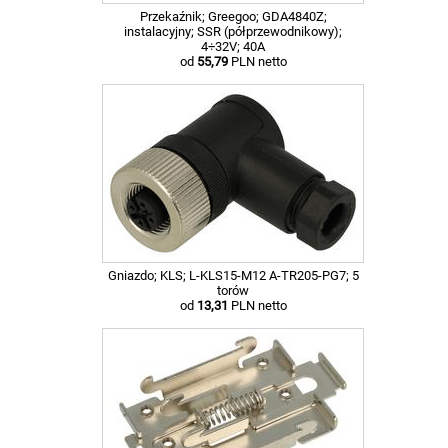
Przekaźnik; Greegoo; GDA4840Z;
instalacyjny; SSR (półprzewodnikowy);
4÷32V; 40A
od
55,79
PLN netto
Gniazdo; KLS; L-KLS15-M12 A-TR205-PG7; 5
torów
od
13,31
PLN netto