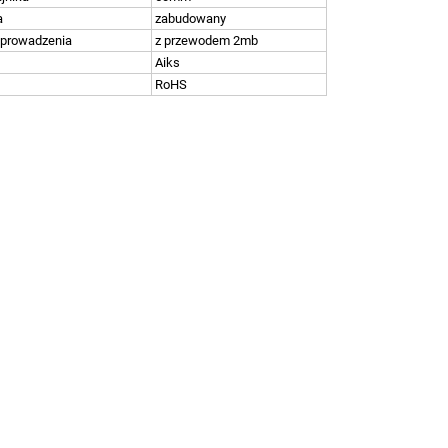
a
zabudowany
yprowadzenia
z przewodem 2mb
Aiks
RoHS