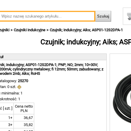
ujniki
Czujniki indukcyjne
Czujnik; indukcyjny; Aiks; ASP01-12S2DPA-1
Czujnik; indukcyjny; Aiks; A
kuł
nik; indukcyjny; ASP01-12S2DPA-1; PNP; NO; 2mm; 10÷30V;
200mA; cylindryczny metalowy; fi 12mm; 50mm; zabudowany; z
ewodem 2mb; Aiks; RoHS
atalogowy:
25270
tan: 0 szt.
ć minimalna: 1
okrotność: 1
Cena netto
ć [ szt. ]
PLN
1+
36,67
3+
35,82