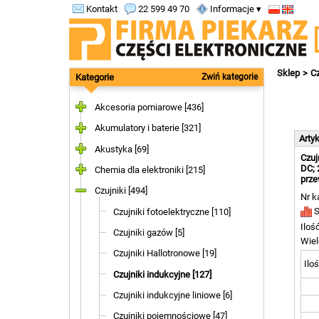
Kontakt
22 599 49 70
Informacje ▾
Sklep
Cz
Kategorie
Zwiń kategorie
Akcesoria pomiarowe [436]
Akumulatory i baterie [321]
Arty
Akustyka [69]
Czuj
DC; 
Chemia dla elektroniki [215]
prz
Czujniki [494]
Nr k
S
Czujniki fotoelektryczne [110]
Iloś
Czujniki gazów [5]
Wiel
Czujniki Hallotronowe [19]
Iloś
Czujniki indukcyjne [127]
Czujniki indukcyjne liniowe [6]
Czujniki pojemnościowe [47]