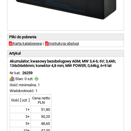
Pliki do pobrania
Karta katalogowa
|
Instrukcja obsługi
Artykuł
Akumulator; kwasowy bezobsługowy AGM; MW 3,4-6; 6V; 3,4Ah;
134x34x66mm; konektor 4,8 mm; MW POWER; 0,64kg; 6÷9 lat
Nr kat.:
26259
Stan: 0 szt.
Ilość minimalna: 1
Wielokrotność: 1
Cena netto
Ilość [ szt. ]
PLN
1+
51,80
3+
50,20
5+
48,60
10+
47,00