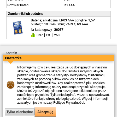
Rozmiar baterii
R3 AAA
Zamienniki lub podobne
Bateria; alkaliczna; LR03 AAA Longlife; 1,5V;
blister; fi 10,3x44,5mm; VARTA; R3 AAA
Nr katalogowy
36037
Stan [ szt. ]
268
Kontakt
Dostawa
Ciasteczka
Płatność
Zwroty
Informujemy, iż w celu realizacji usług dostępnych w naszym
Reklamacje
sklepie, dostosowania sklepu do Państwa indywidualnych
Regulamin
potrzeb oraz gromadzenia statystyk korzystamy z informacji
Polityka Prywatności
zapisanych za pomocą plików cookies na urządzeniach
O Firmie
końcowych użytkowników. Aby zaakceptować pliki cookies i
zamknąć tę informację należy nacisnąć przycisk 'Akceptuję'.
Data ostatniej aktualizacji: 2026-08-07
Można też zgodzić się tylko na niezbędne pliki cookies przez
© Firma Piekarz Sp. z o.o. 2000-2026
naciśnięcie przycisku 'Tylko niezbędne'. Może to spowodować,
że niektóre funkcje strony nie będą działać. Więcej informacji
Sklep elektroniczny Firma Piekarz Sp. z o.o.
zawartych jest w naszej
Polityce Prywatności
.
ul. Wólczyńska 206
01-919 Warszawa
NIP: 118-15-77-240
Tel.
22 599 49 70