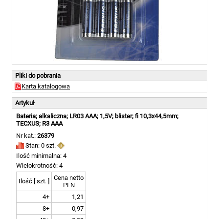
Pliki do pobrania
Karta katalogowa
Artykuł
Bateria; alkaliczna; LR03 AAA; 1,5V; blister; fi 10,3x44,5mm;
TECXUS; R3 AAA
Nr kat.:
26379
Stan: 0 szt.
Ilość minimalna: 4
Wielokrotność: 4
Cena netto
Ilość [ szt. ]
PLN
4+
1,21
8+
0,97