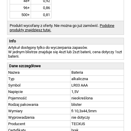
48+
0,92
96+
0,86
500+
0,81
Produkt wycofany z oferty. Nie można go już zamówić.
Podobne
produkty znajdziesz tutaj.
Info
Artykuł dostępny tylko do wyczerpania zapasów.
W jednym blistrze znajduje się 4szt lub 2szt baterii, cena dotyczy 1szt
baterii.
Dane szczegółowe
Nazwa
Bateria
Typ
alkaliczna
Symbol
LR03 AAA
Napięcie
1,5V
Pojemność
nieokreślona
Rodzaj pakowania
blister
Wymiary
fi 10,3x44,5mm
Wyprowadzenia
nie dotyczy
Producent
TECXUS
Certyfikaty
brak