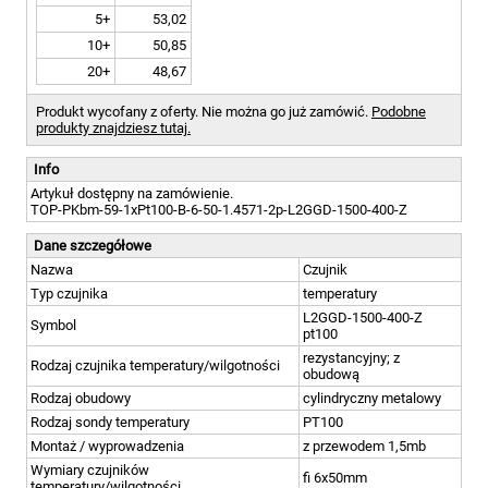
5+
53,02
10+
50,85
20+
48,67
Produkt wycofany z oferty. Nie można go już zamówić.
Podobne
produkty znajdziesz tutaj.
Info
Artykuł dostępny na zamówienie.
TOP-PKbm-59-1xPt100-B-6-50-1.4571-2p-L2GGD-1500-400-Z
Dane szczegółowe
Nazwa
Czujnik
Typ czujnika
temperatury
L2GGD-1500-400-Z
Symbol
pt100
rezystancyjny; z
Rodzaj czujnika temperatury/wilgotności
obudową
Rodzaj obudowy
cylindryczny metalowy
Rodzaj sondy temperatury
PT100
Montaż / wyprowadzenia
z przewodem 1,5mb
Wymiary czujników
fi 6x50mm
temperatury/wilgotności