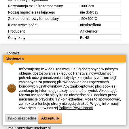
Rezystancja czujnika temperatury
100Ohm
Rodzaj napięcia zasilającego
nie dotyczy
Zakres pomiarowy temperatury
-50÷400°C
Klasa szczelności
nieokreślona
Producent
Alf-Sensor
Certyfikaty
RoHS
Kontakt
Dostawa
Ciasteczka
Płatność
Zwroty
Informujemy, iż w celu realizacji usług dostępnych w naszym
Reklamacje
sklepie, dostosowania sklepu do Państwa indywidualnych
Regulamin
potrzeb oraz gromadzenia statystyk korzystamy z informacji
Polityka Prywatności
zapisanych za pomocą plików cookies na urządzeniach
O Firmie
końcowych użytkowników. Aby zaakceptować pliki cookies i
zamknąć tę informację należy nacisnąć przycisk 'Akceptuję'.
Data ostatniej aktualizacji: 2026-08-07
Można też zgodzić się tylko na niezbędne pliki cookies przez
© Firma Piekarz Sp. z o.o. 2000-2026
naciśnięcie przycisku 'Tylko niezbędne'. Może to spowodować,
że niektóre funkcje strony nie będą działać. Więcej informacji
Sklep elektroniczny Firma Piekarz Sp. z o.o.
zawartych jest w naszej
Polityce Prywatności
.
ul. Wólczyńska 206
01-919 Warszawa
NIP: 118-15-77-240
Tel.
22 599 49 70
Email:
sprzedaz@piekarz.pl