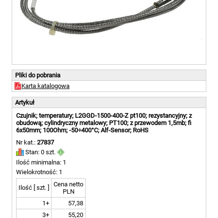
Pliki do pobrania
Karta katalogowa
Artykuł
Czujnik; temperatury; L2GGD-1500-400-Z pt100; rezystancyjny; z
obudową; cylindryczny metalowy; PT100; z przewodem 1,5mb; fi
6x50mm; 100Ohm; -50÷400°C; Alf-Sensor; RoHS
Nr kat.:
27837
Stan: 0 szt.
Ilość minimalna: 1
Wielokrotność: 1
Cena netto
Ilość [ szt. ]
PLN
1+
57,38
3+
55,20