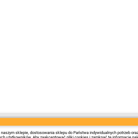
 w naszym sklepie, dostosowania sklepu do Państwa indywidualnych potrzeb ora
 użytkowników. Aby zaakceptować pliki cookies i zamknąć tę informację należy