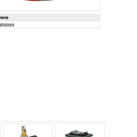
brania
talogowa