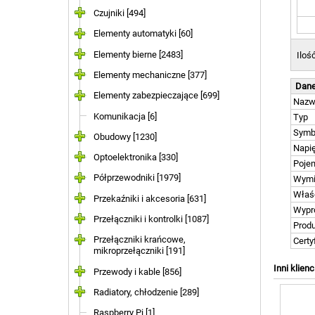
Czujniki [494]
Elementy automatyki [60]
Elementy bierne [2483]
Iloś
Elementy mechaniczne [377]
Dane
Elementy zabezpieczające [699]
Naz
Komunikacja [6]
Typ
Symb
Obudowy [1230]
Napi
Optoelektronika [330]
Poje
Półprzewodniki [1979]
Wymi
Właś
Przekaźniki i akcesoria [631]
Wypr
Przełączniki i kontrolki [1087]
Prod
Przełączniki krańcowe,
Certy
mikroprzełączniki [191]
Inni klienc
Przewody i kable [856]
Radiatory, chłodzenie [289]
Raspberry Pi [1]