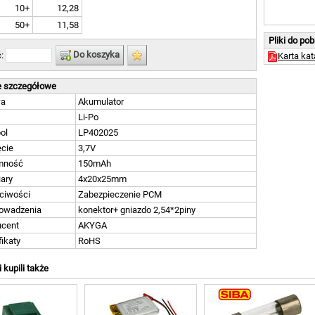
10+
12,28
50+
11,58
Pliki do po
Do koszyka
ć:
Karta ka
 szczegółowe
wa
Akumulator
Li-Po
ol
LP402025
ęcie
3,7V
mność
150mAh
ary
4x20x25mm
ciwości
Zabezpieczenie PCM
owadzenia
konektor+ gniazdo 2,54*2piny
ucent
AKYGA
fikaty
RoHS
i kupili także