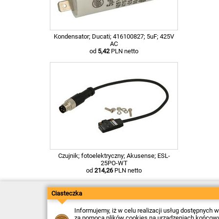
Kondensator; Ducati; 416100827; 5uF; 425V
AC
od
5,42
PLN netto
Czujnik; fotoelektryczny; Akusense; ESL-
25PO-WT
od
214,26
PLN netto
Ciasteczka
Kontakt
Dostawa
Płatność
Informujemy, iż w celu realizacji usług dostępnych
Zwroty
za pomocą plików cookies na urządzeniach końcowych