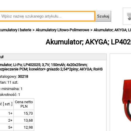
umulatory i baterie
Akumulatory Litowo-Polimerowe
Akumulator; AKYGA; 
Akumulator; AKYGA; LP40
kuł
ulator; Li-Po; LP402025; 3,7V; 150mAh; 4x20x25mm;
zpieczenie PCM; konektor+ gniazdo 2,54*2piny; AKYGA; RoHS
atalogowy:
30218
tan: 11 szt.
ć minimalna: 1
okrotność: 1
Cena netto
ć [ szt. ]
PLN
1+
15,73
2+
13,68
5+
12,98