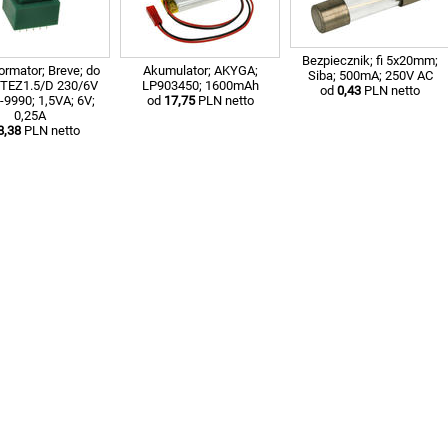
Bezpiecznik; fi 5x20mm;
ormator; Breve; do
Akumulator; AKYGA;
Siba; 500mA; 250V AC
 TEZ1.5/D 230/6V
LP903450; 1600mAh
od
0,43
PLN netto
-9990; 1,5VA; 6V;
od
17,75
PLN netto
0,25A
8,38
PLN netto