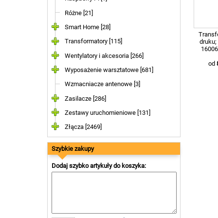
Różne [21]
Smart Home [28]
Transf
Transformatory [115]
druku;
16006
Wentylatory i akcesoria [266]
od
Wyposażenie warsztatowe [681]
Wzmacniacze antenowe [3]
Zasilacze [286]
Zestawy uruchomieniowe [131]
Złącza [2469]
Szybkie zakupy
Dodaj szybko artykuły do koszyka: