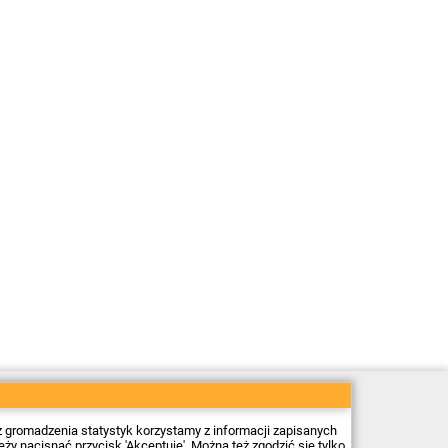
Sklep elektroniczny Firma Piekarz Sp. z o.o.
ul. Wólczyńska 206
01-919 Warszawa
z gromadzenia statystyk korzystamy z informacji zapisanych
NIP: 118-15-77-240
 nacisnąć przycisk 'Akceptuję'. Można też zgodzić się tylko