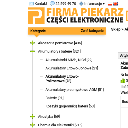
Kontakt
22 599 49 70
Informacje ▾
Sklep
Ak
Kategorie
Zwiń kategorie
Akcesoria pomiarowe [436]
Akumulatory i baterie [321]
Arty
Akumulatorki NiMh, NiCd [22]
Akum
Zabe
Akumulatory Litowo-Jonowe [21]
Nr k
Akumulatory Litowo-
S
Polimerowe [73]
Iloś
Akumulatory przemysłowe AGM [51]
Wiel
Baterie [91]
Iloś
Koszyki (pojemniki) baterii [63]
Akustyka [69]
Chemia dla elektroniki [215]