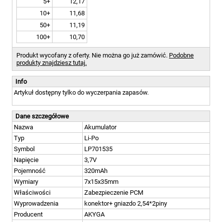
5+
12,17
10+
11,68
50+
11,19
100+
10,70
Produkt wycofany z oferty. Nie można go już zamówić.
Podobne
produkty znajdziesz tutaj.
Info
Artykuł dostępny tylko do wyczerpania zapasów.
Dane szczegółowe
Nazwa
Akumulator
Typ
Li-Po
Symbol
LP701535
Napięcie
3,7V
Pojemność
320mAh
Wymiary
7x15x35mm
Właściwości
Zabezpieczenie PCM
Wyprowadzenia
konektor+ gniazdo 2,54*2piny
Producent
AKYGA