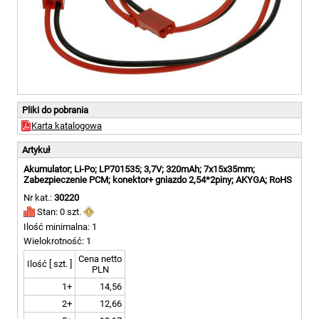
Pliki do pobrania
Karta katalogowa
Artykuł
Akumulator; Li-Po; LP701535; 3,7V; 320mAh; 7x15x35mm;
Zabezpieczenie PCM; konektor+ gniazdo 2,54*2piny; AKYGA; RoHS
Nr kat.:
30220
Stan: 0 szt.
Ilość minimalna: 1
Wielokrotność: 1
Cena netto
Ilość [ szt. ]
PLN
1+
14,56
2+
12,66