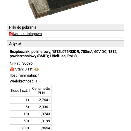
Pliki do pobrania
Karta katalogowa
Artykuł
Bezpiecznik; polimerowy; 1812L075/33DR; 750mA; 60V DC; 1812;
powierzchniowy (SMD); Littelfuse; RoHS
Nr kat.:
30696
Stan: 0 szt.
Ilość minimalna: 1
Wielokrotność: 1
Cena netto
Ilość [ szt. ]
PLN
1+
2,7641
5+
2,3361
10+
1,9743
50+
1,9199
200+
1,8654