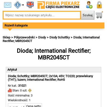
▾
Rozwiń kategorie
Sklep
Półprzewodniki
Diody
Diody Schottky
Dioda; International
Rectifier; MBR2045CT
Dioda; International Rectifier;
MBR2045CT
Artykuł
Dioda; Schottky; MBR2045CT; 2x10A; 45V; TO220; przewlekany
(THT); luzem; International Rectifier; RoHS
Nr kat.:
31021
Stan: 0 szt.
Ilość minimalna: 3
Wielokrotność: 1
Cena netto