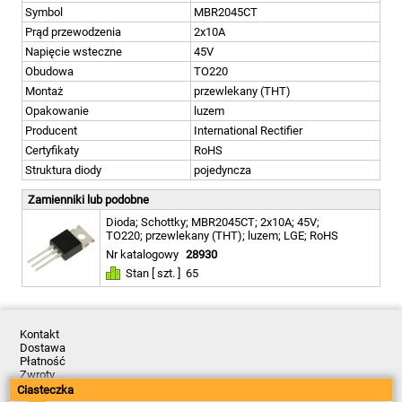
Symbol
MBR2045CT
Prąd przewodzenia
2x10A
Napięcie wsteczne
45V
Obudowa
TO220
Montaż
przewlekany (THT)
Opakowanie
luzem
Producent
International Rectifier
Certyfikaty
RoHS
Struktura diody
pojedyncza
Zamienniki lub podobne
Dioda; Schottky; MBR2045CT; 2x10A; 45V;
TO220; przewlekany (THT); luzem; LGE; RoHS
Nr katalogowy
28930
Stan [ szt. ]
65
Kontakt
Dostawa
Płatność
Zwroty
Reklamacje
Ciasteczka
Regulamin