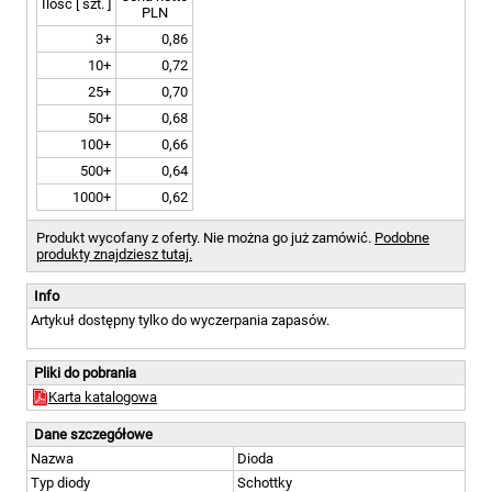
Ilość [ szt. ]
PLN
3+
0,86
10+
0,72
25+
0,70
50+
0,68
100+
0,66
500+
0,64
1000+
0,62
Produkt wycofany z oferty. Nie można go już zamówić.
Podobne
produkty znajdziesz tutaj.
Info
Artykuł dostępny tylko do wyczerpania zapasów.
Pliki do pobrania
Karta katalogowa
Dane szczegółowe
Nazwa
Dioda
Typ diody
Schottky