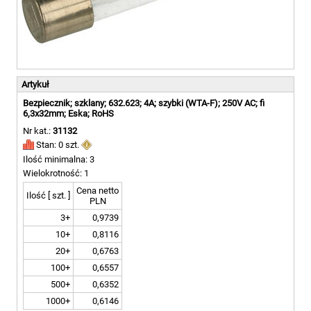
Artykuł
Bezpiecznik; szklany; 632.623; 4A; szybki (WTA-F); 250V AC; fi
6,3x32mm; Eska; RoHS
Nr kat.:
31132
Stan: 0 szt.
Ilość minimalna: 3
Wielokrotność: 1
Cena netto
Ilość [ szt. ]
PLN
3+
0,9739
10+
0,8116
20+
0,6763
100+
0,6557
500+
0,6352
1000+
0,6146