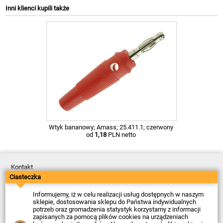
Inni klienci kupili także
Wtyk bananowy; Amass; 25.411.1; czerwony
od
1,18
PLN netto
Kontakt
Dostawa
Ciasteczka
Płatność
Zwroty
Informujemy, iż w celu realizacji usług dostępnych w naszym
Reklamacje
sklepie, dostosowania sklepu do Państwa indywidualnych
Regulamin
potrzeb oraz gromadzenia statystyk korzystamy z informacji
Polityka Prywatności
zapisanych za pomocą plików cookies na urządzeniach
O Firmie