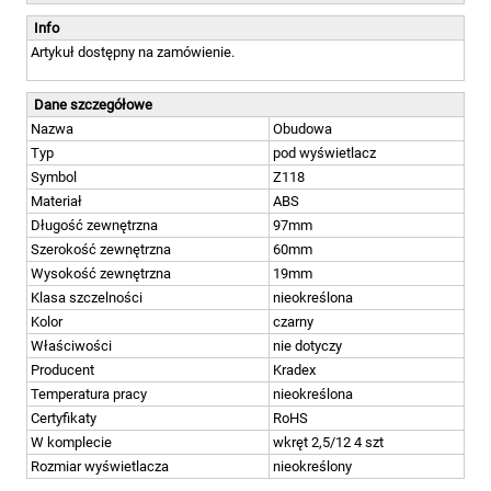
Info
Artykuł dostępny na zamówienie.
Dane szczegółowe
Nazwa
Obudowa
Typ
pod wyświetlacz
Symbol
Z118
Materiał
ABS
Długość zewnętrzna
97mm
Szerokość zewnętrzna
60mm
Wysokość zewnętrzna
19mm
Klasa szczelności
nieokreślona
Kolor
czarny
Właściwości
nie dotyczy
Producent
Kradex
Temperatura pracy
nieokreślona
Certyfikaty
RoHS
W komplecie
wkręt 2,5/12 4 szt
Rozmiar wyświetlacza
nieokreślony