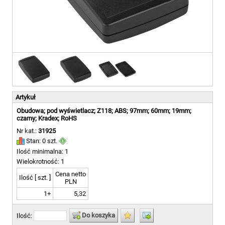
Artykuł
Obudowa; pod wyświetlacz; Z118; ABS; 97mm; 60mm; 19mm;
czarny; Kradex; RoHS
Nr kat.:
31925
Stan: 0 szt.
Ilość minimalna: 1
Wielokrotność: 1
Cena netto
Ilość [ szt. ]
PLN
1+
5,32
Do koszyka
Ilość: