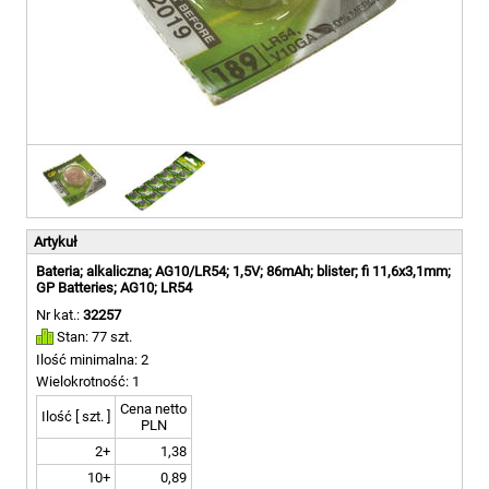
Artykuł
Bateria; alkaliczna; AG10/LR54; 1,5V; 86mAh; blister; fi 11,6x3,1mm;
GP Batteries; AG10; LR54
Nr kat.:
32257
Stan: 77 szt.
Ilość minimalna: 2
Wielokrotność: 1
Cena netto
Ilość [ szt. ]
PLN
2+
1,38
10+
0,89