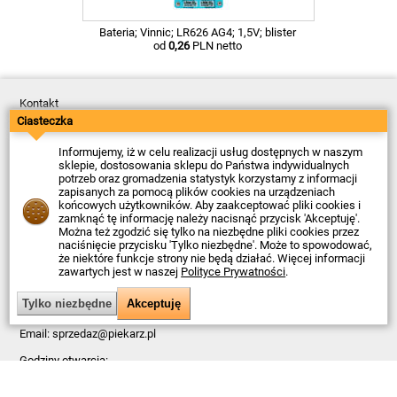
Bateria; Vinnic; LR626 AG4; 1,5V; blister
od
0,26
PLN netto
Kontakt
Dostawa
Ciasteczka
Płatność
Zwroty
Informujemy, iż w celu realizacji usług dostępnych w naszym
Reklamacje
sklepie, dostosowania sklepu do Państwa indywidualnych
Regulamin
potrzeb oraz gromadzenia statystyk korzystamy z informacji
Polityka Prywatności
zapisanych za pomocą plików cookies na urządzeniach
O Firmie
końcowych użytkowników. Aby zaakceptować pliki cookies i
zamknąć tę informację należy nacisnąć przycisk 'Akceptuję'.
Data ostatniej aktualizacji: 2026-08-07
Można też zgodzić się tylko na niezbędne pliki cookies przez
© Firma Piekarz Sp. z o.o. 2000-2026
naciśnięcie przycisku 'Tylko niezbędne'. Może to spowodować,
że niektóre funkcje strony nie będą działać. Więcej informacji
Sklep elektroniczny Firma Piekarz Sp. z o.o.
zawartych jest w naszej
Polityce Prywatności
.
ul. Wólczyńska 206
01-919 Warszawa
NIP: 118-15-77-240
Tel.
22 599 49 70
Email:
sprzedaz@piekarz.pl
Godziny otwarcia:
Pn – Pt: 8:00 – 16:00