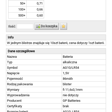
50+
0,71
100+
0,66
500+
0,60
Do koszyka
Ilość:
Info
W jednym blistrze znajduje się 10szt baterii, cena dotyczy 1szt baterii.
Dane szczegółowe
Nazwa
Bateria
Typ
alkaliczna
Symbol
AG10/LR54
Napięcie
1,5V
Pojemność
86mAh
Rodzaj pakowania
blister
Wymiary
fi 11,6x3,1mm
Wyprowadzenia
nie dotyczy
Producent
GP Batteries
Certyfikaty
brak
Rozmiar baterii
AG10; LR54