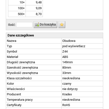
10+
9,48
100+
9,09
500+
8,70
Do koszyka
Ilość:
Dane szczegółowe
Nazwa
Obudowa
Typ
pod wyświetlacz
Symbol
Z44
Materiał
ABS
Długość zewnętrzna
149mm
Szerokość zewnętrzna
80mm
Wysokość zewnętrzna
33mm
Klasa szczelności
nieokreślona
Kolor
czarny
Właściwości
nie dotyczy
Producent
Kradex
Temperatura pracy
nieokreślona
Certyfikaty
RoHS