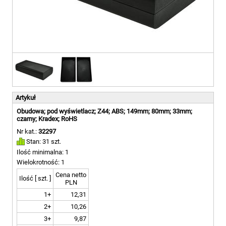
Artykuł
Obudowa; pod wyświetlacz; Z44; ABS; 149mm; 80mm; 33mm;
czarny; Kradex; RoHS
Nr kat.:
32297
Stan: 31 szt.
Ilość minimalna: 1
Wielokrotność: 1
Cena netto
Ilość [ szt. ]
PLN
1+
12,31
2+
10,26
3+
9,87