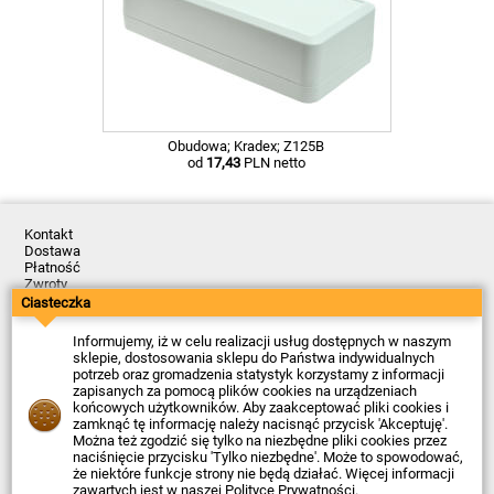
Obudowa; Kradex; Z125B
od
17,43
PLN netto
Kontakt
Dostawa
Płatność
Zwroty
Reklamacje
Ciasteczka
Regulamin
Polityka Prywatności
Informujemy, iż w celu realizacji usług dostępnych w naszym
O Firmie
sklepie, dostosowania sklepu do Państwa indywidualnych
potrzeb oraz gromadzenia statystyk korzystamy z informacji
Data ostatniej aktualizacji: 2026-08-07
zapisanych za pomocą plików cookies na urządzeniach
© Firma Piekarz Sp. z o.o. 2000-2026
końcowych użytkowników. Aby zaakceptować pliki cookies i
zamknąć tę informację należy nacisnąć przycisk 'Akceptuję'.
Sklep elektroniczny Firma Piekarz Sp. z o.o.
Można też zgodzić się tylko na niezbędne pliki cookies przez
ul. Wólczyńska 206
naciśnięcie przycisku 'Tylko niezbędne'. Może to spowodować,
01-919 Warszawa
że niektóre funkcje strony nie będą działać. Więcej informacji
NIP: 118-15-77-240
zawartych jest w naszej
Polityce Prywatności
.