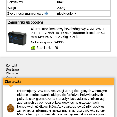
Certyfikaty
brak
Waga
2,5kg
Żywotność znamionowa
nieokreślony
Zamienniki lub podobne
Akumulator; kwasowy bezobsługowy AGM; MWH
9-12L; 12V; 9Ah; 151x65x94(100)mm; konektor 6,3
mm; MW POWER; 2,75kg; 6÷9 lat
Nr katalogowy
24335
Stan [ szt. ]
20
Kontakt
Dostawa
Płatność
Zwroty
Reklamacje
Ciasteczka
Regulamin
Polityka Prywatności
Informujemy, iż w celu realizacji usług dostępnych w naszym
O Firmie
sklepie, dostosowania sklepu do Państwa indywidualnych
potrzeb oraz gromadzenia statystyk korzystamy z informacji
Data ostatniej aktualizacji: 2026-08-07
zapisanych za pomocą plików cookies na urządzeniach
© Firma Piekarz Sp. z o.o. 2000-2026
końcowych użytkowników. Aby zaakceptować pliki cookies i
zamknąć tę informację należy nacisnąć przycisk 'Akceptuję'.
Sklep elektroniczny Firma Piekarz Sp. z o.o.
Można też zgodzić się tylko na niezbędne pliki cookies przez