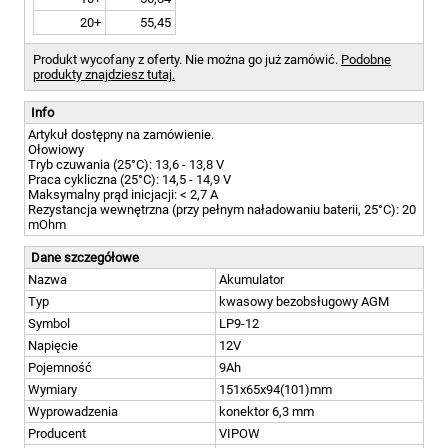
20+
55,45
Produkt wycofany z oferty. Nie można go już zamówić.
Podobne
produkty znajdziesz tutaj.
Info
Artykuł dostępny na zamówienie.
Ołowiowy
Tryb czuwania (25°C): 13,6 - 13,8 V
Praca cykliczna (25°C): 14,5 - 14,9 V
Maksymalny prąd inicjacji: < 2,7 A
Rezystancja wewnętrzna (przy pełnym naładowaniu baterii, 25°C): 20
mOhm
Dane szczegółowe
Nazwa
Akumulator
Typ
kwasowy bezobsługowy AGM
Symbol
LP9-12
Napięcie
12V
Pojemność
9Ah
Wymiary
151x65x94(101)mm
Wyprowadzenia
konektor 6,3 mm
Producent
VIPOW