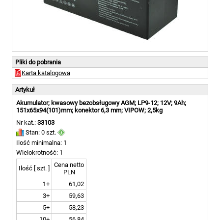
Pliki do pobrania
Karta katalogowa
Artykuł
Akumulator; kwasowy bezobsługowy AGM; LP9-12; 12V; 9Ah;
151x65x94(101)mm; konektor 6,3 mm; VIPOW; 2,5kg
Nr kat.:
33103
Stan: 0 szt.
Ilość minimalna: 1
Wielokrotność: 1
Cena netto
Ilość [ szt. ]
PLN
1+
61,02
3+
59,63
5+
58,23
10+
56,84