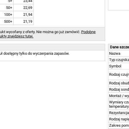
5+
23,44
50+
22,69
100+
21,94
500+
21,19
ukt wycofany z oferty. Nie można go już zamówić.
Podobne
ukty znajdziesz tutaj.
Dane szcz
uł dostępny tylko do wyczerpania zapasów.
Nazwa
Typ czujnik
Symbol
Rodzaj czuj
Rodzaj obu
Rodzaj sond
Montaż / w
Wymiary cz
temperatury
Rezystancja
Rodzaj napi
Zakres pom