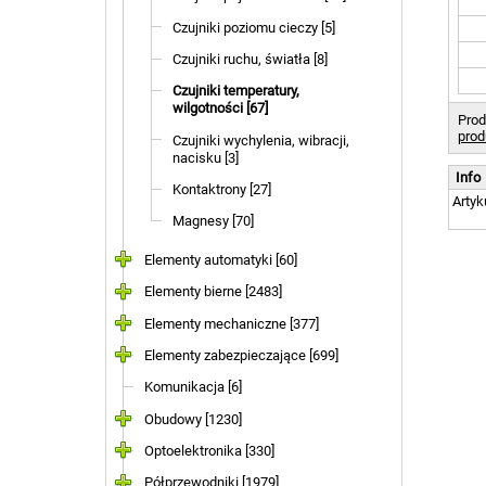
Czujniki poziomu cieczy [5]
Czujniki ruchu, światła [8]
Czujniki temperatury,
wilgotności [67]
Prod
prod
Czujniki wychylenia, wibracji,
nacisku [3]
Info
Kontaktrony [27]
Artyk
Magnesy [70]
Elementy automatyki [60]
Elementy bierne [2483]
Elementy mechaniczne [377]
Elementy zabezpieczające [699]
Komunikacja [6]
Obudowy [1230]
Optoelektronika [330]
Półprzewodniki [1979]