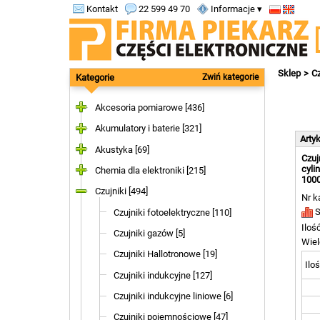
Kontakt
22 599 49 70
Informacje ▾
Sklep
Cz
Kategorie
Zwiń kategorie
Akcesoria pomiarowe [436]
Akumulatory i baterie [321]
Arty
Akustyka [69]
Czuj
cyli
Chemia dla elektroniki [215]
100
Czujniki [494]
Nr k
S
Czujniki fotoelektryczne [110]
Iloś
Czujniki gazów [5]
Wiel
Czujniki Hallotronowe [19]
Iloś
Czujniki indukcyjne [127]
Czujniki indukcyjne liniowe [6]
Czujniki pojemnościowe [47]