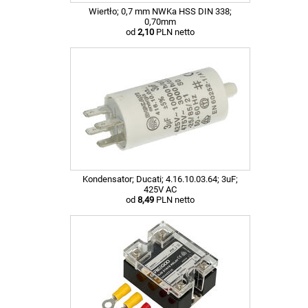
Wiertło; 0,7 mm NWKa HSS DIN 338;
0,70mm
od
2,10
PLN netto
Kondensator; Ducati; 4.16.10.03.64; 3uF;
425V AC
od
8,49
PLN netto