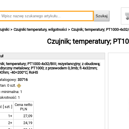
ujniki
Czujniki temperatury, wilgotności
Czujnik; temperatury; PT1000-4x32/
Czujnik; temperatury; PT10
kuł
nik; temperatury; PT1000-4x32/BIII; rezystancyjny; z obudową;
ndryczny metalowy; PT1000; z przewodem 0,3mb; fi 4x32mm;
0Ohm; -40÷200°C; RoHS
atalogowy:
33716
tan: 0 szt.
ć minimalna: 1
okrotność: 1
Cena netto
ć [ szt. ]
PLN
1+
27,09
2+
24,19