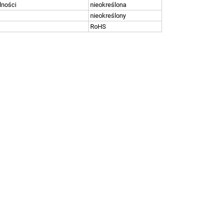
lności
nieokreślona
nieokreślony
RoHS