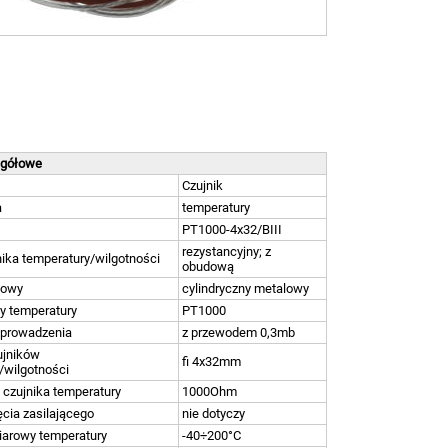
egółowe
Czujnik
a
temperatury
PT1000-4x32/BIII
rezystancyjny; z
nika temperatury/wilgotności
obudową
dowy
cylindryczny metalowy
y temperatury
PT1000
yprowadzenia
z przewodem 0,3mb
ujników
fi 4x32mm
/wilgotności
 czujnika temperatury
1000Ohm
ęcia zasilającego
nie dotyczy
iarowy temperatury
-40÷200°C