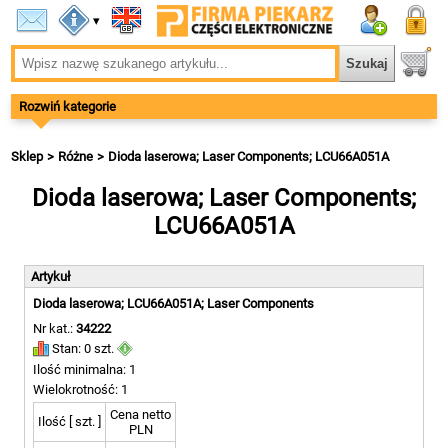
▾
Rozwiń kategorie
Sklep
Różne
Dioda laserowa; Laser Components; LCU66A051A
Dioda laserowa; Laser Components;
LCU66A051A
Artykuł
Dioda laserowa; LCU66A051A; Laser Components
Nr kat.:
34222
Stan: 0 szt.
Ilość minimalna: 1
Wielokrotność: 1
Cena netto
Ilość [ szt. ]
PLN