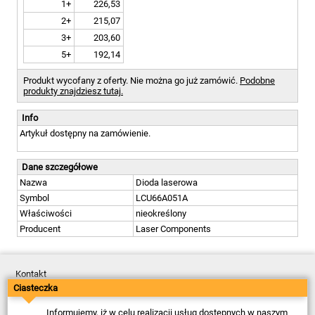
1+
226,53
2+
215,07
3+
203,60
5+
192,14
Produkt wycofany z oferty. Nie można go już zamówić.
Podobne
produkty znajdziesz tutaj.
Info
Artykuł dostępny na zamówienie.
Dane szczegółowe
Nazwa
Dioda laserowa
Symbol
LCU66A051A
Właściwości
nieokreślony
Producent
Laser Components
Kontakt
Dostawa
Ciasteczka
Płatność
Zwroty
Informujemy, iż w celu realizacji usług dostępnych w naszym