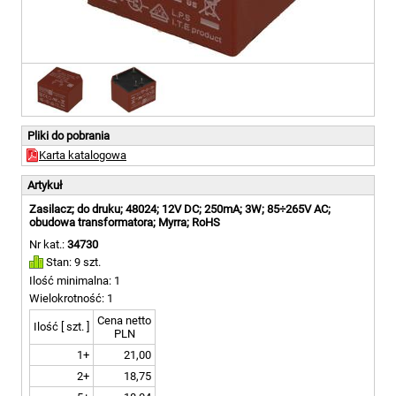
Pliki do pobrania
Karta katalogowa
Artykuł
Zasilacz; do druku; 48024; 12V DC; 250mA; 3W; 85÷265V AC;
obudowa transformatora; Myrra; RoHS
Nr kat.:
34730
Stan: 9 szt.
Ilość minimalna: 1
Wielokrotność: 1
Cena netto
Ilość [ szt. ]
PLN
1+
21,00
2+
18,75