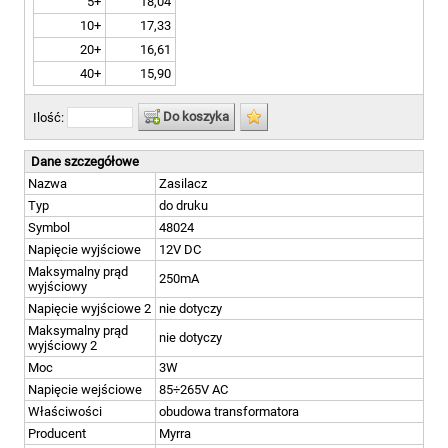
5+
18,04
10+
17,33
20+
16,61
40+
15,90
Do koszyka
Ilość:
Dane szczegółowe
Nazwa
Zasilacz
Typ
do druku
Symbol
48024
Napięcie wyjściowe
12V DC
Maksymalny prąd
250mA
wyjściowy
Napięcie wyjściowe 2
nie dotyczy
Maksymalny prąd
nie dotyczy
wyjściowy 2
Moc
3W
Napięcie wejściowe
85÷265V AC
Właściwości
obudowa transformatora
Producent
Myrra