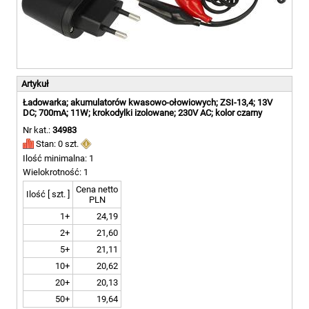
Artykuł
Ładowarka; akumulatorów kwasowo-ołowiowych; ZSI-13,4; 13V
DC; 700mA; 11W; krokodylki izolowane; 230V AC; kolor czarny
Nr kat.:
34983
Stan: 0 szt.
Ilość minimalna: 1
Wielokrotność: 1
Cena netto
Ilość [ szt. ]
PLN
1+
24,19
2+
21,60
5+
21,11
10+
20,62
20+
20,13
50+
19,64