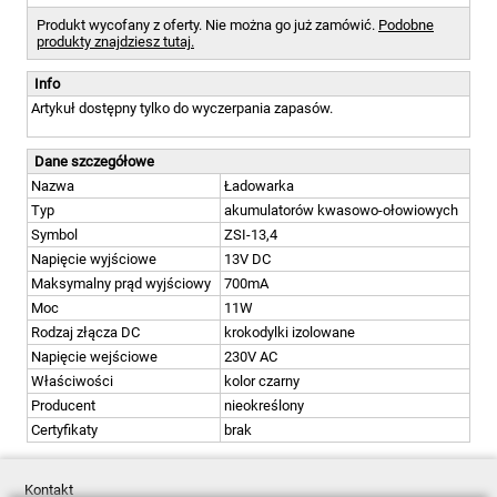
Produkt wycofany z oferty. Nie można go już zamówić.
Podobne
produkty znajdziesz tutaj.
Info
Artykuł dostępny tylko do wyczerpania zapasów.
Dane szczegółowe
Nazwa
Ładowarka
Typ
akumulatorów kwasowo-ołowiowych
Symbol
ZSI-13,4
Napięcie wyjściowe
13V DC
Maksymalny prąd wyjściowy
700mA
Moc
11W
Rodzaj złącza DC
krokodylki izolowane
Napięcie wejściowe
230V AC
Właściwości
kolor czarny
Producent
nieokreślony
Certyfikaty
brak
Kontakt