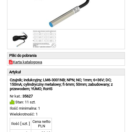
Pliki do pobrania
Karta katalogowa
Artykuł
Czujnik; indukcyjny; LM6-3001NB; NPN; NC; 1mm; 6÷36V; DC;
150mA; cylindryczny metalowy; fi 6mm; 50mm; zabudowany; z
przewodem; YUMO; RoHS
Nr kat.:
35627
Stan: 11 szt.
Ilość minimalna: 1
Wielokrotność: 1
Cena netto
Ilość [ szt. ]
PLN