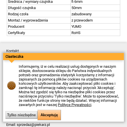
Średnica / wymiary czujnika
fi 6mm
Długość czujnika
50mm
Rodzaj czoła
zabudowany
Montaż / wyprowadzenia
z przewodem
Producent
YUMO
Certyfikaty
RoHS
Kontakt
Dostawa
Ciasteczka
Płatność
Zwroty
Informujemy, iż w celu realizacji usług dostępnych w naszym
Reklamacje
sklepie, dostosowania sklepu do Państwa indywidualnych
Regulamin
potrzeb oraz gromadzenia statystyk korzystamy z informacji
Polityka Prywatności
zapisanych za pomocą plików cookies na urządzeniach
O Firmie
końcowych użytkowników. Aby zaakceptować pliki cookies i
zamknąć tę informację należy nacisnąć przycisk 'Akceptuję'.
Data ostatniej aktualizacji: 2026-08-07
Można też zgodzić się tylko na niezbędne pliki cookies przez
© Firma Piekarz Sp. z o.o. 2000-2026
naciśnięcie przycisku 'Tylko niezbędne'. Może to spowodować,
że niektóre funkcje strony nie będą działać. Więcej informacji
Sklep elektroniczny Firma Piekarz Sp. z o.o.
zawartych jest w naszej
Polityce Prywatności
.
ul. Wólczyńska 206
01-919 Warszawa
NIP: 118-15-77-240
Tel.
22 599 49 70
Email:
sprzedaz@piekarz.pl