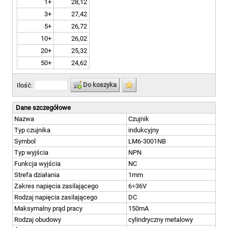
1+
28,12
3+
27,42
5+
26,72
10+
26,02
20+
25,32
50+
24,62
Do koszyka
Ilość:
Dane szczegółowe
Nazwa
Czujnik
Typ czujnika
indukcyjny
Symbol
LM6-3001NB
Typ wyjścia
NPN
Funkcja wyjścia
NC
Strefa działania
1mm
Zakres napięcia zasilającego
6÷36V
Rodzaj napięcia zasilającego
DC
Maksymalny prąd pracy
150mA
Rodzaj obudowy
cylindryczny metalowy