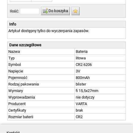
Do koszyka
Ilość:
Info
Artykuł dostępny tylko do wyczerpania zapasów.
Dane szczegółowe
Nazwa
Bateria
Typ
litowa
Symbol
CR2 6206
Napięcie
3V
Pojemność
800mAh
Rodzaj pakowania
blister
Wymiary
fi 15,5x27mm
Wyprowadzenia
nie dotyczy
Producent
VARTA
Certyfikaty
brak
Rozmiar baterii
CR2
Kontakt