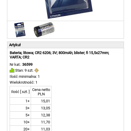
Artykuł
Bateria; litowa; CR2 6206; 3V; 800mAh; blister; fi 15,5x27mm;
VARTA; CR2
Nr kat.:
36599
Stan: 9 szt.
Ilość minimalna: 1
Wielokrotność: 1
Cena netto
Ilość [ szt. ]
PLN
1+
15,01
3+
13,05
5+
12,38
10+
11,70
20+
11,03