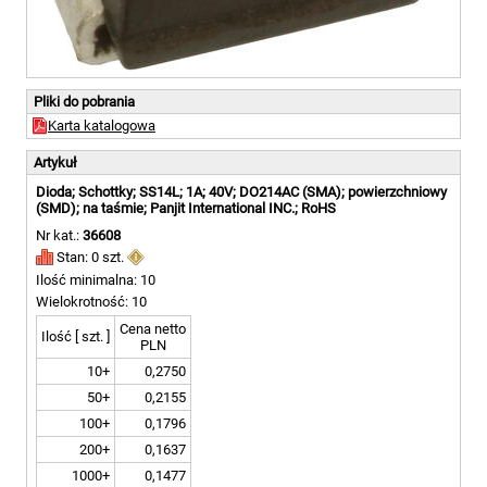
Pliki do pobrania
Karta katalogowa
Artykuł
Dioda; Schottky; SS14L; 1A; 40V; DO214AC (SMA); powierzchniowy
(SMD); na taśmie; Panjit International INC.; RoHS
Nr kat.:
36608
Stan: 0 szt.
Ilość minimalna: 10
Wielokrotność: 10
Cena netto
Ilość [ szt. ]
PLN
10+
0,2750
50+
0,2155
100+
0,1796
200+
0,1637
1000+
0,1477