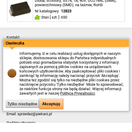
Dioda; Schottky; SS14; 1A; 40V; DO214AC (SMA);
powierzchniowy (SMD); na taśmie; RoHS
Nr katalogowy
12823
Stan [ szt. ]
650
Kontakt
Dostawa
Ciasteczka
Płatność
Zwroty
Informujemy, iż w celu realizacji usług dostępnych w naszym
Reklamacje
sklepie, dostosowania sklepu do Państwa indywidualnych
Regulamin
potrzeb oraz gromadzenia statystyk korzystamy z informacji
Polityka Prywatności
zapisanych za pomocą plików cookies na urządzeniach
O Firmie
końcowych użytkowników. Aby zaakceptować pliki cookies i
zamknąć tę informację należy nacisnąć przycisk 'Akceptuję'.
Data ostatniej aktualizacji: 2026-08-07
Można też zgodzić się tylko na niezbędne pliki cookies przez
© Firma Piekarz Sp. z o.o. 2000-2026
naciśnięcie przycisku 'Tylko niezbędne'. Może to spowodować,
że niektóre funkcje strony nie będą działać. Więcej informacji
Sklep elektroniczny Firma Piekarz Sp. z o.o.
zawartych jest w naszej
Polityce Prywatności
.
ul. Wólczyńska 206
01-919 Warszawa
NIP: 118-15-77-240
Tel.
22 599 49 70
Email:
sprzedaz@piekarz.pl
Godziny otwarcia:
Pn – Pt: 8:00 – 16:00