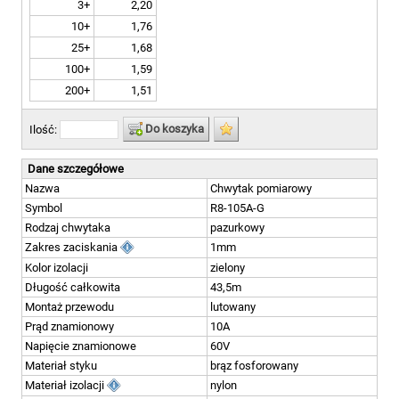
3+
2,20
10+
1,76
25+
1,68
100+
1,59
200+
1,51
Do koszyka
Ilość:
Dane szczegółowe
Nazwa
Chwytak pomiarowy
Symbol
R8-105A-G
Rodzaj chwytaka
pazurkowy
Zakres zaciskania
1mm
Kolor izolacji
zielony
Długość całkowita
43,5m
Montaż przewodu
lutowany
Prąd znamionowy
10A
Napięcie znamionowe
60V
Materiał styku
brąz fosforowany
Materiał izolacji
nylon