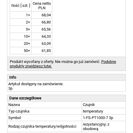
Cena netto
Ilość [ szt. ]
PLN
1+
68,04
2+
66,80
5+
65,56
10+
64,33
20+
63,09
50+
61,85
Produkt wycofany z oferty. Nie można go już zamówić.
Podobne
produkty znajdziesz tutaj.
Info
Artykuł dostępny na zamówienie.
3p
Dane szczegółowe
Nazwa
Czujnik
Typ czujnika
temperatury
Symbol
1-FS-PT1000-7 3p
rezystancyjny; z
Rodzaj czujnika temperatury/wilgotności
obudową