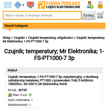
▾
Rozwiń kategorie
Sklep
Czujniki
Czujniki temperatury, wilgotności
Czujnik; temperatury;
Mr Elektronika; 1-FS-PT1000-7 3p
Czujnik; temperatury; Mr Elektronika; 1-
FS-PT1000-7 3p
Artykuł
Czujnik; temperatury; 1-FS-PT1000-7 3p; rezystancyjny; z obudową;
cylindryczny metalowy; PT1000; z przewodem 7mb; fi 6x50mm;
1000Ohm; -50÷250°C; Mr Elektronika; RoHS
Nr kat.:
36735
Stan: 0 szt.
Ilość minimalna: 1
Wielokrotność: 1