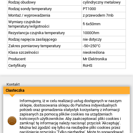
Rodzaj obudowy
cylindryczny metalowy
Rodzaj sondy temperatury
PT1000
Montaż / wyprowadzenia
z przewodem 7mb
Wymiary czujników
fi 6x50mm
temperatury/wilgotności
Rezystancja czujnika temperatury
1000Ohm
Rodzaj napięcia zasilającego
nie dotyczy
Zakres pomiarowy temperatury
-50÷250°C
Klasa szczelności
nieokreślona
Producent
Mr Elektronika
Certyfikaty
RoHS
Kontakt
Dostawa
Ciasteczka
Płatność
Zwroty
Informujemy, iż w celu realizacji usług dostępnych w naszym
Reklamacje
sklepie, dostosowania sklepu do Państwa indywidualnych
Regulamin
potrzeb oraz gromadzenia statystyk korzystamy z informacji
Polityka Prywatności
zapisanych za pomocą plików cookies na urządzeniach
O Firmie
końcowych użytkowników. Aby zaakceptować pliki cookies i
zamknąć tę informację należy nacisnąć przycisk 'Akceptuję'.
Data ostatniej aktualizacji: 2026-08-05
Można też zgodzić się tylko na niezbędne pliki cookies przez
© Firma Piekarz Sp. z o.o. 2000-2026
naciśnięcie przycisku 'Tylko niezbędne'. Może to spowodować,