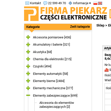
Kontakt
22 599 49 70
Informacje ▾
Sklep
E
Kategorie
Zwiń kategorie
Akcesoria pomiarowe [436]
Akumulatory i baterie [321]
Arty
Akustyka [68]
Bezp
8,4x
Chemia dla elektroniki [215]
Nr k
Czujniki [494]
S
Elementy automatyki [58]
Iloś
Wiel
Elementy bierne [2484]
Iloś
Elementy mechaniczne [377]
Elementy zabezpieczające [699]
Akcesoria do elementów
zabezpieczających [2]