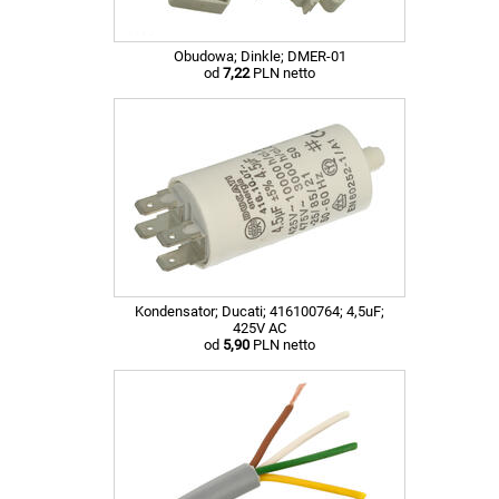
Obudowa; Dinkle; DMER-01
od
7,22
PLN netto
Kondensator; Ducati; 416100764; 4,5uF;
425V AC
od
5,90
PLN netto