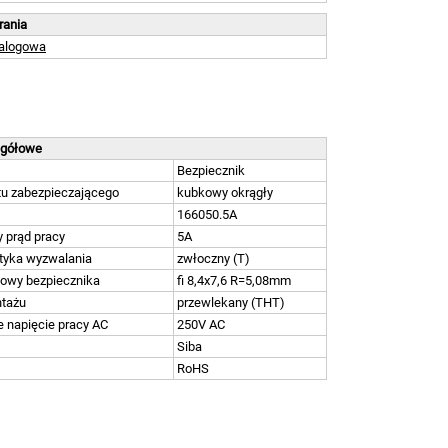
brania
talogowa
egółowe
Bezpiecznik
u zabezpieczającego
kubkowy okrągły
166050.5A
 prąd pracy
5A
tyka wyzwalania
zwłoczny (T)
owy bezpiecznika
fi 8,4x7,6 R=5,08mm
tażu
przewlekany (THT)
 napięcie pracy AC
250V AC
Siba
RoHS