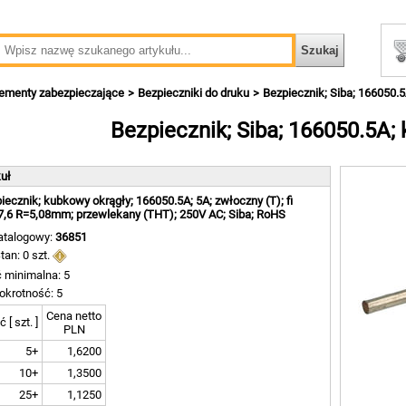
lementy zabezpieczające
Bezpieczniki do druku
Bezpiecznik; Siba; 166050.
Bezpiecznik; Siba; 166050.5A;
kuł
iecznik; kubkowy okrągły; 166050.5A; 5A; zwłoczny (T); fi
7,6 R=5,08mm; przewlekany (THT); 250V AC; Siba; RoHS
atalogowy:
36851
tan: 0 szt.
ć minimalna: 5
okrotność: 5
Cena netto
ć [ szt. ]
PLN
5+
1,6200
10+
1,3500
25+
1,1250