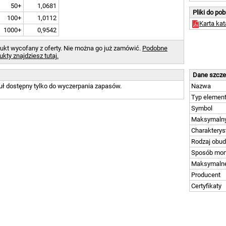
50+
1,0681
Pliki do po
100+
1,0112
Karta ka
1000+
0,9542
ukt wycofany z oferty. Nie można go już zamówić.
Podobne
ukty znajdziesz tutaj.
Dane szcz
uł dostępny tylko do wyczerpania zapasów.
Nazwa
Typ element
Symbol
Maksymalny
Charakterys
Rodzaj obud
Sposób mon
Maksymalne
Producent
Certyfikaty