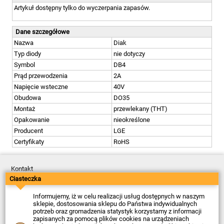
Artykuł dostępny tylko do wyczerpania zapasów.
Dane szczegółowe
Nazwa
Diak
Typ diody
nie dotyczy
Symbol
DB4
Prąd przewodzenia
2A
Napięcie wsteczne
40V
Obudowa
DO35
Montaż
przewlekany (THT)
Opakowanie
nieokreślone
Producent
LGE
Certyfikaty
RoHS
Kontakt
Dostawa
Ciasteczka
Płatność
Zwroty
Informujemy, iż w celu realizacji usług dostępnych w naszym
Reklamacje
sklepie, dostosowania sklepu do Państwa indywidualnych
Regulamin
potrzeb oraz gromadzenia statystyk korzystamy z informacji
Polityka Prywatności
zapisanych za pomocą plików cookies na urządzeniach
O Firmie