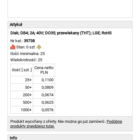
Artykuł
Diak; DB4; 2A; 40V; DO35; przewlekany (THT); LGE; RoHS
Nr kat.:
39738
Stan: 0 szt.
Ilość minimalna: 25
Wielokrotność: 25
Cena netto
Ilość [ szt. ]
PLN
25+
0,1100
50+
0,0809
200+
0,0674
500+
0,0625
1000+
0,0576
Produkt wycofany z oferty. Nie można go już zamówić.
Podobne
produkty znajdziesz tutaj.
Info