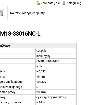
Zarejestruj się
Zaloguj się
Na razie koszyk jest pusty.
; LM18-33016NC-L
egółowe
Czujnik
a
indukcyjny
LM18-33016NC-L
NPN
ścia
NO/NC
ania
16mm
ęcia zasilającego
10÷30V
ęcia zasilającego
DC
 prąd pracy
200mA
dowy
cylindryczny metalowy
wymiary czujnika
fi 18mm