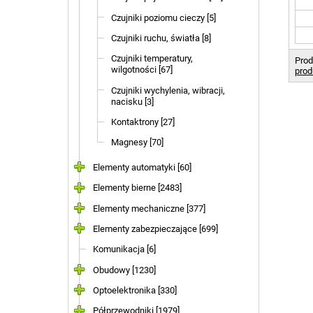
Czujniki poziomu cieczy [5]
Czujniki ruchu, światła [8]
Czujniki temperatury,
Prod
wilgotności [67]
prod
Czujniki wychylenia, wibracji,
nacisku [3]
Kontaktrony [27]
Magnesy [70]
Elementy automatyki [60]
Elementy bierne [2483]
Elementy mechaniczne [377]
Elementy zabezpieczające [699]
Komunikacja [6]
Obudowy [1230]
Optoelektronika [330]
Półprzewodniki [1979]