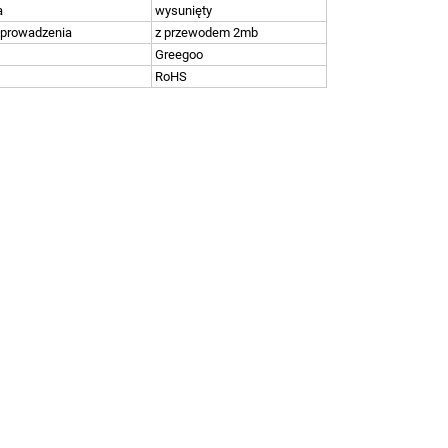
a
wysunięty
yprowadzenia
z przewodem 2mb
Greegoo
RoHS