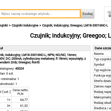
ujniki
Czujniki indukcyjne
Czujnik; indukcyjny; Greegoo; LM18-33016NC-L
Czujnik; indukcyjny; Greegoo
kuł
Dane szcz
Nazwa
nik; indukcyjny; LM18-33016NC-L; NPN; NO/NC; 16mm;
0V; DC; 200mA; cylindryczny metalowy; fi 18mm; wysunięty; z
Typ czujnik
ewodem 2mb; Greegoo; RoHS
Symbol
atalogowy:
40024
Typ wyjścia
tan: 0 szt.
Funkcja wyj
ć minimalna: 1
Strefa dział
okrotność: 1
Zakres napi
Cena netto
ć [ szt. ]
Rodzaj napi
PLN
Maksymalny
1+
64,77
Rodzaj obu
3+
61,32
Średnica / 