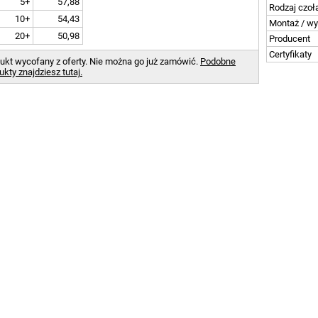
5+
57,88
Rodzaj czoł
10+
54,43
Montaż / w
20+
50,98
Producent
Certyfikaty
ukt wycofany z oferty. Nie można go już zamówić.
Podobne
ukty znajdziesz tutaj.