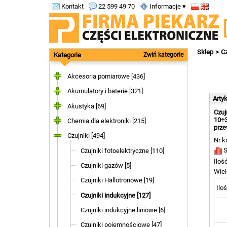
Kontakt
22 599 49 70
Informacje ▾
Sklep
Cz
Kategorie
Zwiń kategorie
Akcesoria pomiarowe [436]
Akumulatory i baterie [321]
Arty
Akustyka [69]
Czuj
10÷3
Chemia dla elektroniki [215]
prz
Czujniki [494]
Nr k
S
Czujniki fotoelektryczne [110]
Iloś
Czujniki gazów [5]
Wiel
Czujniki Hallotronowe [19]
Iloś
Czujniki indukcyjne [127]
Czujniki indukcyjne liniowe [6]
Czujniki pojemnościowe [47]