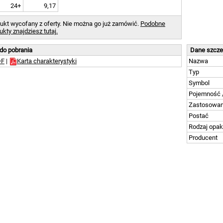
24+
9,17
ukt wycofany z oferty. Nie można go już zamówić.
Podobne
ukty znajdziesz tutaj.
 do pobrania
Dane szcz
DF
|
Karta charakterystyki
Nazwa
Typ
Symbol
Pojemność 
Zastosowan
Postać
Rodzaj opa
Producent