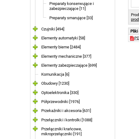
Preparaty konserwujące i
zabezpieczające [11]
Prod
Preparaty smarujące [33]
prod
Czujniki [494]
Pliki
Elementy automatyki [58]
P
Elementy bierne [2484]
Elementy mechaniczne [377]
Elementy zabezpieczające [699]
Komunikacja [6]
Obudowy [1230]
Optoelektronika [330]
Półprzewodniki [1976]
Przekaźniki i akcesoria [631]
Przełączniki i kontrolki [1088]
Przełączniki krańcowe,
mikroprzełączniki [191]