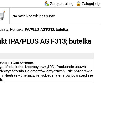
Zarejestruj się
Zaloguj się
Na razie koszyk jest pusty.
pasty; Kontakt IPA/PLUS AGT-313; butelka
akt IPA/PLUS AGT-313; butelka
tępny na zamówienie.
ystości alkohol izopropylowy „IPA”. Doskonale usuwa
nieczyszczenia z elementów optycznych . Nie pozostawia
am. Neutralny chemicznie wobec materiałów powszechnie
h.