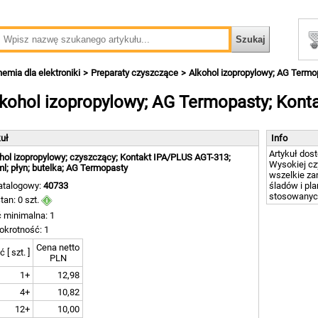
emia dla elektroniki
Preparaty czyszczące
Alkohol izopropylowy; AG Termo
kohol izopropylowy; AG Termopasty; Kont
kuł
Info
Artykuł dos
hol izopropylowy; czyszczący; Kontakt IPA/PLUS AGT-313;
Wysokiej cz
l; płyn; butelka; AG Termopasty
wszelkie za
atalogowy:
40733
śladów i pl
stosowanyc
tan: 0 szt.
ć minimalna: 1
okrotność: 1
Cena netto
ć [ szt. ]
PLN
1+
12,98
4+
10,82
12+
10,00