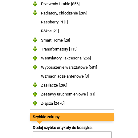
Przewody i kable [856]
Radiatory, chłodzenie [289]
Raspberry Pi [1]
Różne [21]
Smart Home [28]
Transformatory [115]
Wentylatory i akcesoria [266]
Wyposażenie warsztatowe [681]
Wzmacniacze antenowe [3]
Zasilacze [286]
Zestawy uruchomieniowe [131]
Złącza [2470]
Szybkie zakupy
Dodaj szybko artykuły do koszyka: