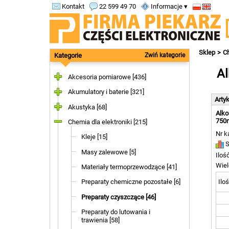
Kontakt
22 599 49 70
Informacje ▾
Sklep
Ch
Kategorie
Zwiń kategorie
Al
Akcesoria pomiarowe [436]
Akumulatory i baterie [321]
Arty
Akustyka [68]
Alko
750m
Chemia dla elektroniki [215]
Nr k
Kleje [15]
S
Masy zalewowe [5]
Iloś
Wiel
Materiały termoprzewodzące [41]
Iloś
Preparaty chemiczne pozostałe [6]
Preparaty czyszczące [46]
Preparaty do lutowania i
trawienia [58]