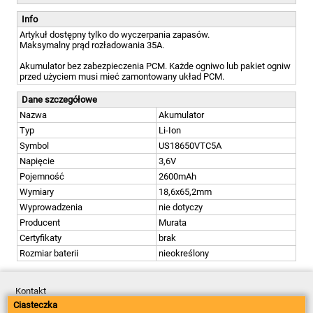
Info
Artykuł dostępny tylko do wyczerpania zapasów.
Maksymalny prąd rozładowania 35A.
Akumulator bez zabezpieczenia PCM. Każde ogniwo lub pakiet ogniw
przed użyciem musi mieć zamontowany układ PCM.
Dane szczegółowe
Nazwa
Akumulator
Typ
Li-Ion
Symbol
US18650VTC5A
Napięcie
3,6V
Pojemność
2600mAh
Wymiary
18,6x65,2mm
Wyprowadzenia
nie dotyczy
Producent
Murata
Certyfikaty
brak
Rozmiar baterii
nieokreślony
Kontakt
Dostawa
Ciasteczka
Płatność