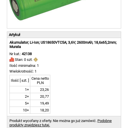
Artykuł
Akumulator; Li-Ion; US18650VTC5A; 3,6V; 2600mAh; 18,6x65,2mm;
Murata
Nr kat.:
42138
Stan: 0 szt.
Ilość minimalna: 1
Wielokrotność: 1
Cena netto
Ilość [ szt. ]
PLN
1+
23,26
2+
20,77
5+
19,49
10+
18,20
Produkt wycofany z oferty. Nie można go już zamówić.
Podobne
produkty znajdziesz tutaj.