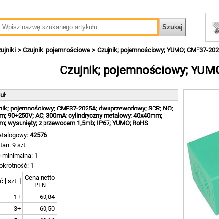
ujniki
Czujniki pojemnościowe
Czujnik; pojemnościowy; YUMO; CMF37-20
Czujnik; pojemnościowy; YU
kuł
nik; pojemnościowy; CMF37-2025A; dwuprzewodowy; SCR; NO;
; 90÷250V; AC; 300mA; cylindryczny metalowy; 40x40mm;
; wysunięty; z przewodem 1,5mb; IP67; YUMO; RoHS
atalogowy:
42576
tan: 9 szt.
ć minimalna: 1
okrotność: 1
Cena netto
ć [ szt. ]
PLN
1+
60,84
3+
60,50