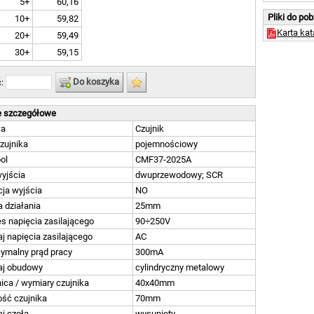
5+
60,16
Pliki do po
10+
59,82
Karta ka
20+
59,49
30+
59,15
Do koszyka
ć:
 szczegółowe
wa
Czujnik
zujnika
pojemnościowy
ol
CMF37-2025A
yjścia
dwuprzewodowy; SCR
ja wyjścia
NO
a działania
25mm
s napięcia zasilającego
90÷250V
j napięcia zasilającego
AC
ymalny prąd pracy
300mA
aj obudowy
cylindryczny metalowy
ica / wymiary czujnika
40x40mm
ść czujnika
70mm
j czoła
wysunięty