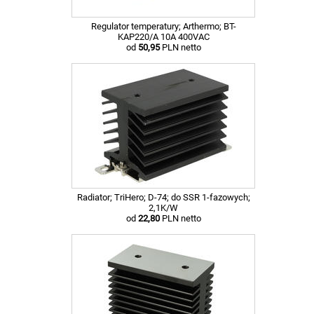
Regulator temperatury; Arthermo; BT-
KAP220/A 10A 400VAC
od
50,95
PLN netto
Radiator; TriHero; D-74; do SSR 1-fazowych;
2,1K/W
od
22,80
PLN netto