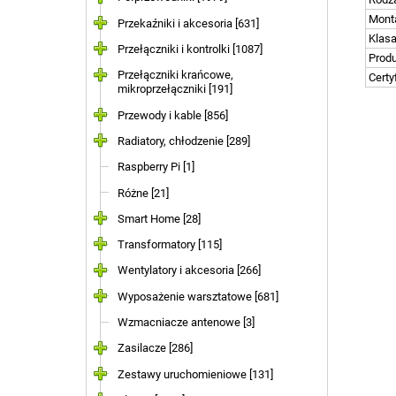
Mont
Przekaźniki i akcesoria [631]
Klasa
Przełączniki i kontrolki [1087]
Prod
Przełączniki krańcowe,
Certy
mikroprzełączniki [191]
Przewody i kable [856]
Radiatory, chłodzenie [289]
Raspberry Pi [1]
Różne [21]
Smart Home [28]
Transformatory [115]
Wentylatory i akcesoria [266]
Wyposażenie warsztatowe [681]
Wzmacniacze antenowe [3]
Zasilacze [286]
Zestawy uruchomieniowe [131]