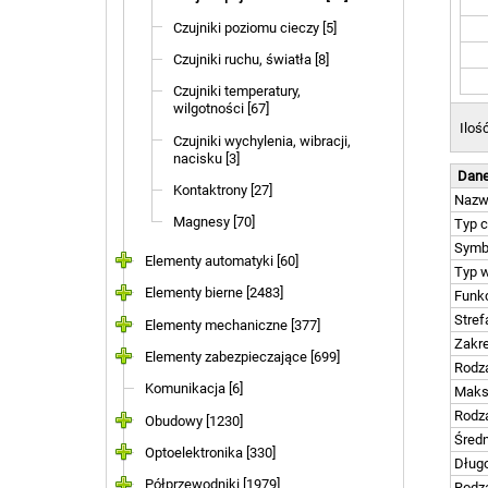
Czujniki poziomu cieczy [5]
Czujniki ruchu, światła [8]
Czujniki temperatury,
wilgotności [67]
Iloś
Czujniki wychylenia, wibracji,
nacisku [3]
Dane
Kontaktrony [27]
Naz
Magnesy [70]
Typ c
Symb
Elementy automatyki [60]
Typ w
Elementy bierne [2483]
Funkc
Stref
Elementy mechaniczne [377]
Zakre
Elementy zabezpieczające [699]
Rodza
Komunikacja [6]
Maks
Rodz
Obudowy [1230]
Średn
Optoelektronika [330]
Długo
Półprzewodniki [1979]
Rodza