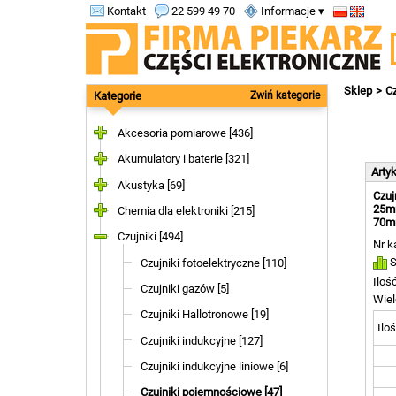
Kontakt
22 599 49 70
Informacje ▾
Sklep
Cz
Kategorie
Zwiń kategorie
Akcesoria pomiarowe [436]
Akumulatory i baterie [321]
Arty
Akustyka [69]
Czuj
25mm
Chemia dla elektroniki [215]
70mm
Czujniki [494]
Nr k
S
Czujniki fotoelektryczne [110]
Iloś
Czujniki gazów [5]
Wiel
Czujniki Hallotronowe [19]
Iloś
Czujniki indukcyjne [127]
Czujniki indukcyjne liniowe [6]
Czujniki pojemnościowe [47]