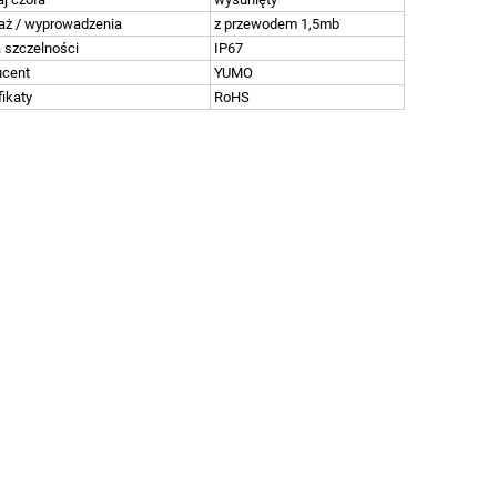
aż / wyprowadzenia
z przewodem 1,5mb
 szczelności
IP67
ucent
YUMO
fikaty
RoHS