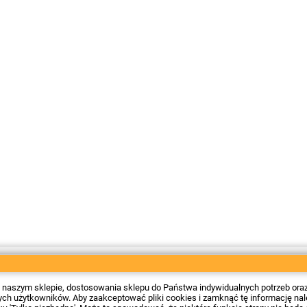
 w naszym sklepie, dostosowania sklepu do Państwa indywidualnych potrzeb ora
 użytkowników. Aby zaakceptować pliki cookies i zamknąć tę informację należy