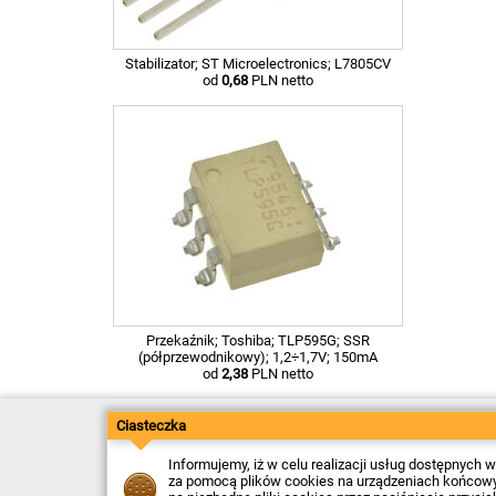
Stabilizator; ST Microelectronics; L7805CV
od
0,68
PLN netto
Przekaźnik; Toshiba; TLP595G; SSR
(półprzewodnikowy); 1,2÷1,7V; 150mA
od
2,38
PLN netto
Ciasteczka
Kontakt
Dostawa
Płatność
Informujemy, iż w celu realizacji usług dostępnych
Zwroty
za pomocą plików cookies na urządzeniach końcowych
Reklamacje