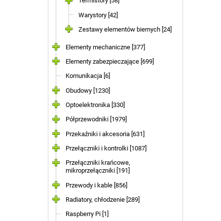
Termistory [58]
Warystory [42]
Zestawy elementów biernych [24]
Elementy mechaniczne [377]
Elementy zabezpieczające [699]
Komunikacja [6]
Obudowy [1230]
Optoelektronika [330]
Półprzewodniki [1979]
Przekaźniki i akcesoria [631]
Przełączniki i kontrolki [1087]
Przełączniki krańcowe,
mikroprzełączniki [191]
Przewody i kable [856]
Radiatory, chłodzenie [289]
Raspberry Pi [1]