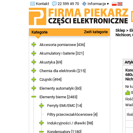
Kontakt
22 599 49 70
Informacje ▾
Sklep
El
Kategorie
Zwiń kategorie
Nichicon;
Akcesoria pomiarowe [436]
Akumulatory i baterie [321]
Akustyka [69]
Arty
Kond
Chemia dla elektroniki [215]
680u
Nich
Czujniki [494]
Nr k
Elementy automatyki [60]
S
Elementy bierne [2483]
Iloś
Wiel
Ferryty EMI/EMC [14]
Filtry przeciwzakłóceniowe [4]
Iloś
Indukcyjności / dławiki [98]
Kondensatory [1180]