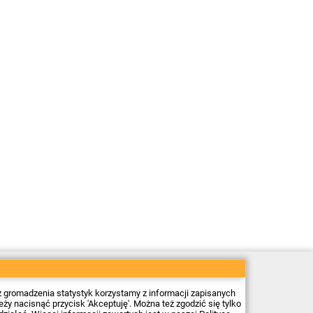
Sklep elektroniczny Firma Piekarz Sp. z o.o.
ul. Wólczyńska 206
01-919 Warszawa
z gromadzenia statystyk korzystamy z informacji zapisanych
NIP: 118-15-77-240
 nacisnąć przycisk 'Akceptuję'. Można też zgodzić się tylko
Tel.
22 599 49 70