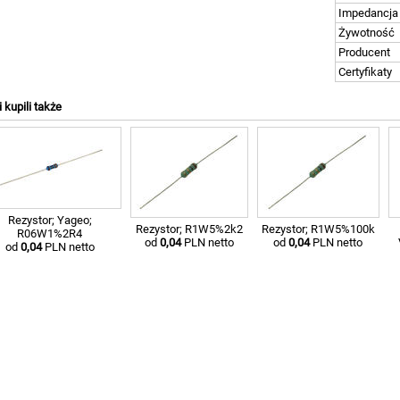
Impedancja
Żywotność
Producent
Certyfikaty
i kupili także
Rezystor; Yageo;
Rezystor; R1W5%2k2
Rezystor; R1W5%100k
R06W1%2R4
od
0,04
PLN netto
od
0,04
PLN netto
od
0,04
PLN netto