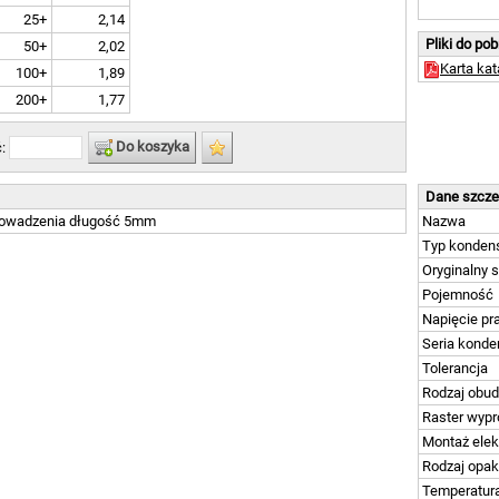
25+
2,14
Pliki do po
50+
2,02
Karta ka
100+
1,89
200+
1,77
Do koszyka
ć:
Dane szcz
owadzenia długość 5mm
Nazwa
Typ konden
Oryginalny 
Pojemność
Napięcie pr
Seria konde
Tolerancja
Rodzaj obu
Raster wyp
Montaż elek
Rodzaj opa
Temperatura