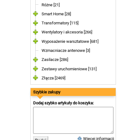
Różne [21]
Smart Home [28]
Transformatory [115]
Wentylatory i akcesoria [266]
Wyposażenie warsztatowe [681]
Wzmacniacze antenowe [3]
Zasilacze [286]
Zestawy uruchomieniowe [131]
Złącza [2469]
Szybkie zakupy
Dodaj szybko artykuły do koszyka:
Więcej informacji