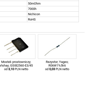
50mOhm
7000h
Nichicon
RoHS
Mostek prostowniczy;
Rezystor; Yageo;
Vishay; GSIB2560-E3/45
R06W1%5k6
od
3,10
PLN netto
od
0,03
PLN netto