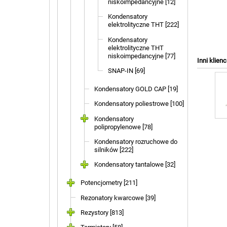
niskoimpedancyjne [12]
Kondensatory
elektrolityczne THT [222]
Kondensatory
elektrolityczne THT
niskoimpedancyjne [77]
Inni klienc
SNAP-IN [69]
Kondensatory GOLD CAP [19]
Kondensatory poliestrowe [100]
Kondensatory
polipropylenowe [78]
Kondensatory rozruchowe do
silników [222]
Kondensatory tantalowe [32]
Potencjometry [211]
Rezonatory kwarcowe [39]
Rezystory [813]