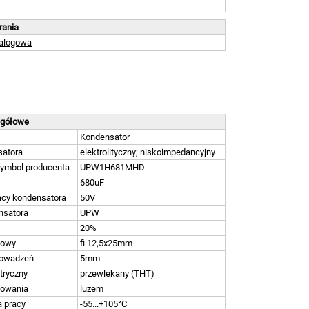
brania
talogowa
egółowe
Kondensator
satora
elektrolityczny; niskoimpedancyjny
symbol producenta
UPW1H681MHD
680uF
acy kondensatora
50V
nsatora
UPW
20%
dowy
fi 12,5x25mm
rowadzeń
5mm
tryczny
przewlekany (THT)
kowania
luzem
 pracy
-55...+105°C