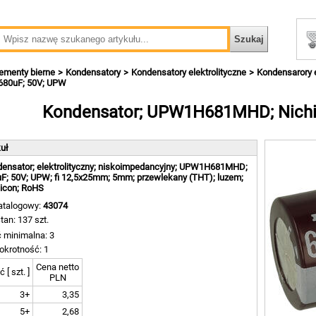
ementy bierne
Kondensatory
Kondensatory elektrolityczne
Kondensarory e
 680uF; 50V; UPW
Kondensator; UPW1H681MHD; Nichi
kuł
ensator; elektrolityczny; niskoimpedancyjny; UPW1H681MHD;
F; 50V; UPW; fi 12,5x25mm; 5mm; przewlekany (THT); luzem;
icon; RoHS
atalogowy:
43074
tan: 137 szt.
ć minimalna: 3
okrotność: 1
Cena netto
ć [ szt. ]
PLN
3+
3,35
5+
2,68