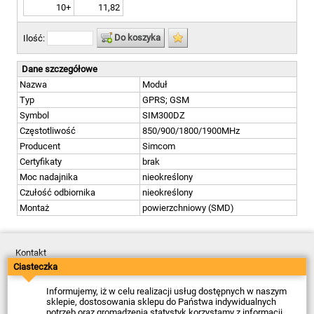
10+
11,82
Do koszyka
Ilość:
Dane szczegółowe
Nazwa
Moduł
Typ
GPRS; GSM
Symbol
SIM300DZ
Częstotliwość
850/900/1800/1900MHz
Producent
Simcom
Certyfikaty
brak
Moc nadajnika
nieokreślony
Czułość odbiornika
nieokreślony
Montaż
powierzchniowy (SMD)
Kontakt
Dostawa
Ciasteczka
Płatność
Zwroty
Informujemy, iż w celu realizacji usług dostępnych w naszym
Reklamacje
sklepie, dostosowania sklepu do Państwa indywidualnych
Regulamin
potrzeb oraz gromadzenia statystyk korzystamy z informacji