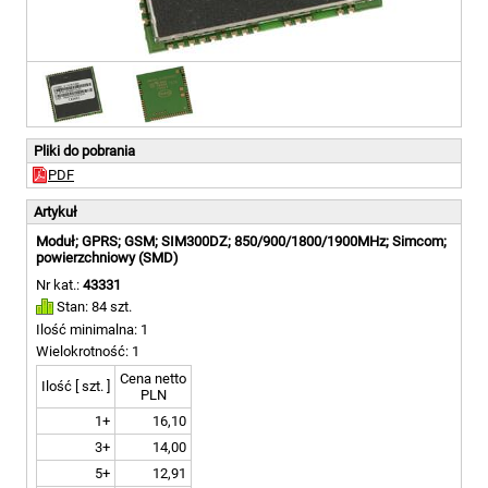
Pliki do pobrania
PDF
Artykuł
Moduł; GPRS; GSM; SIM300DZ; 850/900/1800/1900MHz; Simcom;
powierzchniowy (SMD)
Nr kat.:
43331
Stan: 84 szt.
Ilość minimalna: 1
Wielokrotność: 1
Cena netto
Ilość [ szt. ]
PLN
1+
16,10
3+
14,00
5+
12,91