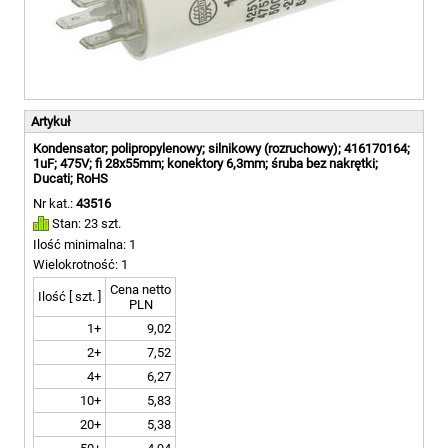
Artykuł
Kondensator; polipropylenowy; silnikowy (rozruchowy); 416170164;
1uF; 475V; fi 28x55mm; konektory 6,3mm; śruba bez nakrętki;
Ducati; RoHS
Nr kat.:
43516
Stan: 23 szt.
Ilość minimalna: 1
Wielokrotność: 1
Cena netto
Ilość [ szt. ]
PLN
1+
9,02
2+
7,52
4+
6,27
10+
5,83
20+
5,38