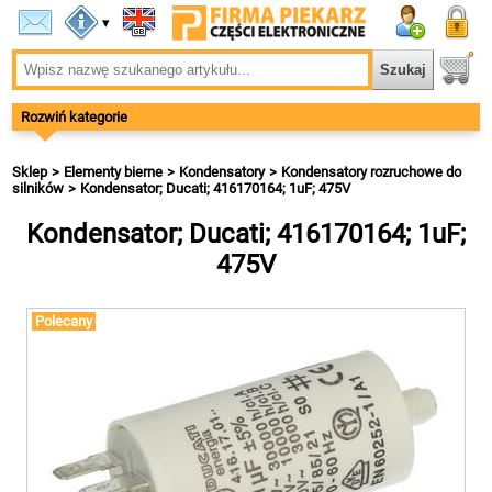
▾
Rozwiń kategorie
Sklep
Elementy bierne
Kondensatory
Kondensatory rozruchowe do
silników
Kondensator; Ducati; 416170164; 1uF; 475V
Kondensator; Ducati; 416170164; 1uF;
475V
Polecany