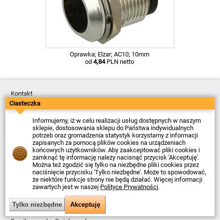
Oprawka; Elzar; AC10; 10mm
od
4,84
PLN netto
Kontakt
Dostawa
Ciasteczka
Płatność
Zwroty
Informujemy, iż w celu realizacji usług dostępnych w naszym
Reklamacje
sklepie, dostosowania sklepu do Państwa indywidualnych
Regulamin
potrzeb oraz gromadzenia statystyk korzystamy z informacji
Polityka Prywatności
zapisanych za pomocą plików cookies na urządzeniach
O Firmie
końcowych użytkowników. Aby zaakceptować pliki cookies i
zamknąć tę informację należy nacisnąć przycisk 'Akceptuję'.
Data ostatniej aktualizacji: 2026-08-06
Można też zgodzić się tylko na niezbędne pliki cookies przez
© Firma Piekarz Sp. z o.o. 2000-2026
naciśnięcie przycisku 'Tylko niezbędne'. Może to spowodować,
że niektóre funkcje strony nie będą działać. Więcej informacji
Sklep elektroniczny Firma Piekarz Sp. z o.o.
zawartych jest w naszej
Polityce Prywatności
.
ul. Wólczyńska 206
01-919 Warszawa
NIP: 118-15-77-240
Tel.
22 599 49 70