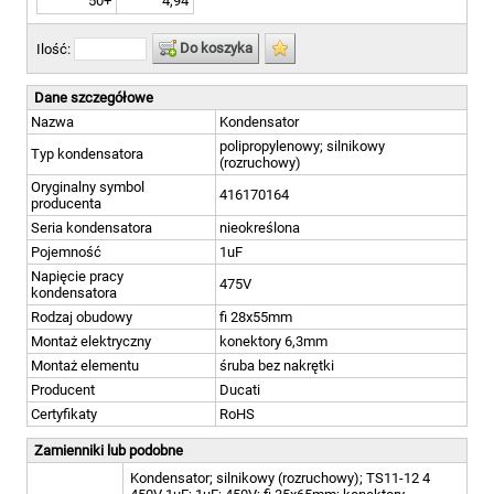
50+
4,94
Do koszyka
Ilość:
Dane szczegółowe
Nazwa
Kondensator
polipropylenowy; silnikowy
Typ kondensatora
(rozruchowy)
Oryginalny symbol
416170164
producenta
Seria kondensatora
nieokreślona
Pojemność
1uF
Napięcie pracy
475V
kondensatora
Rodzaj obudowy
fi 28x55mm
Montaż elektryczny
konektory 6,3mm
Montaż elementu
śruba bez nakrętki
Producent
Ducati
Certyfikaty
RoHS
Zamienniki lub podobne
Kondensator; silnikowy (rozruchowy); TS11-12 4