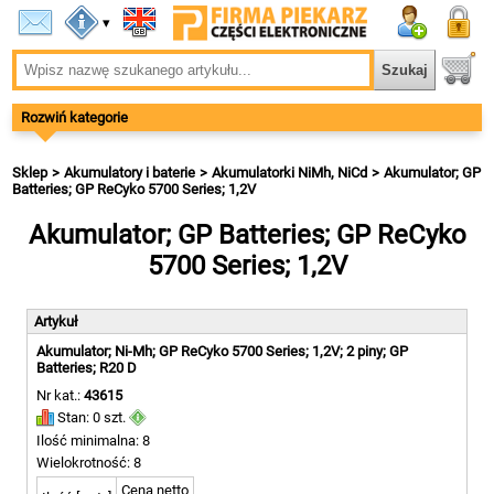
▾
Rozwiń kategorie
Sklep
Akumulatory i baterie
Akumulatorki NiMh, NiCd
Akumulator; GP
Batteries; GP ReCyko 5700 Series; 1,2V
Akumulator; GP Batteries; GP ReCyko
5700 Series; 1,2V
Artykuł
Akumulator; Ni-Mh; GP ReCyko 5700 Series; 1,2V; 2 piny; GP
Batteries; R20 D
Nr kat.:
43615
Stan: 0 szt.
Ilość minimalna: 8
Wielokrotność: 8
Cena netto