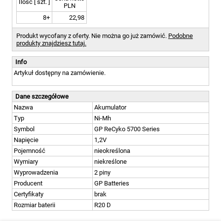
Ilość [ szt. ]
PLN
8+
22,98
Produkt wycofany z oferty. Nie można go już zamówić.
Podobne
produkty znajdziesz tutaj.
Info
Artykuł dostępny na zamówienie.
Dane szczegółowe
Nazwa
Akumulator
Typ
Ni-Mh
Symbol
GP ReCyko 5700 Series
Napięcie
1,2V
Pojemność
nieokreślona
Wymiary
niekreślone
Wyprowadzenia
2 piny
Producent
GP Batteries
Certyfikaty
brak
Rozmiar baterii
R20 D