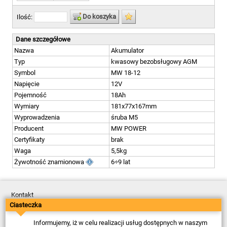
Do koszyka
Ilość:
Dane szczegółowe
Nazwa
Akumulator
Typ
kwasowy bezobsługowy AGM
Symbol
MW 18-12
Napięcie
12V
Pojemność
18Ah
Wymiary
181x77x167mm
Wyprowadzenia
śruba M5
Producent
MW POWER
Certyfikaty
brak
Waga
5,5kg
Żywotność znamionowa
6÷9 lat
Kontakt
Dostawa
Ciasteczka
Płatność
Zwroty
Informujemy, iż w celu realizacji usług dostępnych w naszym
Reklamacje