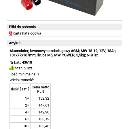
Pliki do pobrania
Karta katalogowa
Artykuł
Akumulator; kwasowy bezobsługowy AGM; MW 18-12; 12V; 18Ah;
181x77x167mm; śruba M5; MW POWER; 5,5kg; 6÷9 lat
Nr kat.:
43618
Stan: 2 szt.
Ilość minimalna: 1
Wielokrotność: 1
Cena netto
Ilość [ szt. ]
PLN
1+
152,32
2+
147,61
4+
142,90
6+
138,19
10+
133,48