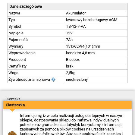
Dane szczegółowe
Nazwa
Akumulator
Typ
kwasowy bezobsługowy AGM
Symbol
TB-12-7-AA
Napięcie
12V
Pojemność
7Ah
Wymiary
151x65x94(101)mm
Wyprowadzenia
konektor 4,8 mm
Producent
Bluebox
Certyfikaty
brak
Waga
2,5kg
Żywotność znamionowa
nieokreślony
Kontakt
Dostawa
Ciasteczka
Płatność
Zwroty
Informujemy, iż w celu realizacji usług dostępnych w naszym
Reklamacje
sklepie, dostosowania sklepu do Państwa indywidualnych
Regulamin
potrzeb oraz gromadzenia statystyk korzystamy z informacji
Polityka Prywatności
zapisanych za pomocą plików cookies na urządzeniach
O Firmie
końcowych użytkowników. Aby zaakceptować pliki cookies i