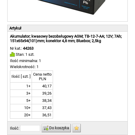
Artykuł
Akumulator; kwasowy bezobsługowy AGM; TB-12-7-AA; 12V; 7Ah;
151x65x94(101)mm; konektor 4,8 mm; Bluebox; 2,5kg
Nr kat.:
44263
Stan: 1 szt.
Ilość minimalna: 1
Wielokrotność: 1
Cena netto
Ilość [ szt. ]
PLN
1+
40,17
3+
39,26
5+
38,34
10+
37,43
20+
36,51
Do koszyka
Ilość: