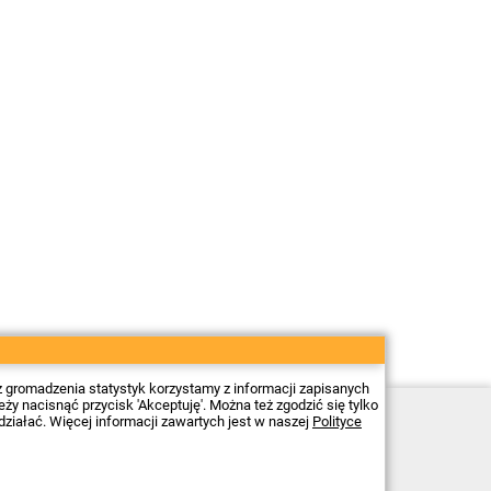
z gromadzenia statystyk korzystamy z informacji zapisanych
 nacisnąć przycisk 'Akceptuję'. Można też zgodzić się tylko
Sklep elektroniczny Firma Piekarz Sp. z o.o.
działać. Więcej informacji zawartych jest w naszej
Polityce
ul. Wólczyńska 206
01-919 Warszawa
NIP: 118-15-77-240
Tel.
22 599 49 70