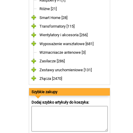
Raspberry Pi [1]
Różne [21]
Smart Home [28]
Transformatory [115]
Wentylatory i akcesoria [266]
Wyposażenie warsztatowe [681]
Wzmacniacze antenowe [3]
Zasilacze [286]
Zestawy uruchomieniowe [131]
Złącza [2470]
Szybkie zakupy
Dodaj szybko artykuły do koszyka: