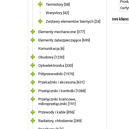
Prod
Termistory [58]
Certy
Warystory [42]
Inni klienc
Zestawy elementów biernych [24]
Elementy mechaniczne [377]
Elementy zabezpieczające [699]
Komunikacja [6]
Obudowy [1230]
Optoelektronika [330]
Półprzewodniki [1976]
Przekaźniki i akcesoria [631]
Przełączniki i kontrolki [1088]
Przełączniki krańcowe,
mikroprzełączniki [191]
Przewody i kable [856]
Radiatory, chłodzenie [289]