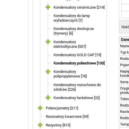
Kondensatory ceramiczne [214]
Kondensatory do lamp
wyładowczych [1]
Iloś
Kondensatory dostrojcze
(trymery) [6]
Dane
Kondensatory
Naz
elektrolityczne [507]
Typ 
Kondensatory GOLD CAP [19]
Rodza
Kondensatory poliestrowe [100]
Poje
Napię
Kondensatory
kond
polipropylenowe [78]
Seria
Kondensatory rozruchowe do
Orygi
silników [226]
prod
Kondensatory tantalowe [32]
Toler
Rodz
Potencjometry [211]
Rast
Rezonatory kwarcowe [39]
Rodz
Temp
Rezystory [813]