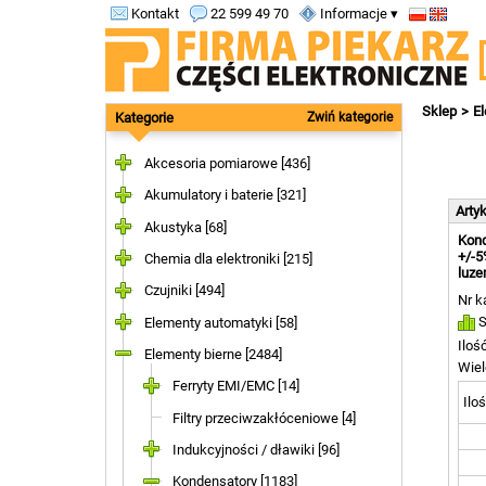
Kontakt
22 599 49 70
Informacje ▾
Sklep
El
Kategorie
Zwiń kategorie
Akcesoria pomiarowe [436]
Akumulatory i baterie [321]
Arty
Akustyka [68]
Kond
+/-5
Chemia dla elektroniki [215]
luze
Czujniki [494]
Nr k
S
Elementy automatyki [58]
Iloś
Elementy bierne [2484]
Wiel
Ferryty EMI/EMC [14]
Iloś
Filtry przeciwzakłóceniowe [4]
Indukcyjności / dławiki [96]
Kondensatory [1183]