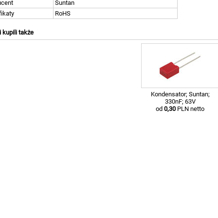
ucent
Suntan
fikaty
RoHS
i kupili także
Kondensator; Suntan;
330nF; 63V
od
0,30
PLN netto