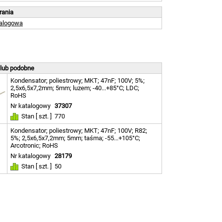
brania
talogowa
 lub podobne
Kondensator; poliestrowy; MKT; 47nF; 100V; 5%;
2,5x6,5x7,2mm; 5mm; luzem; -40...+85°C; LDC;
RoHS
Nr katalogowy
37307
Stan [ szt. ]
770
Kondensator; poliestrowy; MKT; 47nF; 100V; R82;
5%; 2,5x6,5x7,2mm; 5mm; taśma; -55...+105°C;
Arcotronic; RoHS
Nr katalogowy
28179
Stan [ szt. ]
50