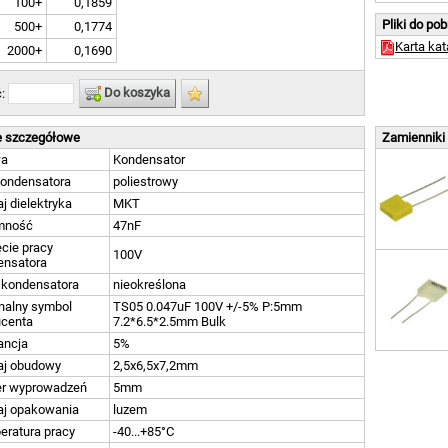
100+
0,1859
Pliki do po
500+
0,1774
Karta ka
2000+
0,1690
Do koszyka
ć:
 szczegółowe
Zamienniki
wa
Kondensator
kondensatora
poliestrowy
j dielektryka
MKT
mność
47nF
cie pracy
100V
ensatora
 kondensatora
nieokreślona
nalny symbol
TS05 0.047uF 100V +/-5% P:5mm
ucenta
7.2*6.5*2.5mm Bulk
ancja
5%
aj obudowy
2,5x6,5x7,2mm
er wyprowadzeń
5mm
aj opakowania
luzem
eratura pracy
-40...+85°C