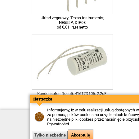
Układ zegarowy; Texas Instruments;
NE555P; DIP08
od
0,81
PLN netto
Kondensator; Ducati; 41617D106; 2,2uF;
475V
Ciasteczka
od
7,39
PLN netto
Informujemy, iż w celu realizacji usług dostępnych
za pomocą plików cookies na urządzeniach końcowych
Kontakt
na niezbędne pliki cookies przez naciśnięcie przyci
Dostawa
Prywatności
.
Płatność
Zwroty
Reklamacje