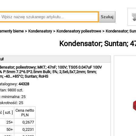
ementy bierne
Kondensatory
Kondensatory poliestrowe
Kondensator; Sun
Kondensator; Suntan; 4
kuł
ensator; poliestrowy; MKT; 47nF; 100V; TS05 0.047uF 100V
% P:5mm 7.2*6.5*2.5mm Bulk; 5%; 2,5x6,5x7,2mm; 5mm;
m; -40...+85°C; Suntan; RoHS
atalogowy:
44328
tan: 9800 szt.
ć minimalna: 25
okrotność: 25
Cena netto
ć [ szt. ]
PLN
25+
0,2677
50+
0,2231