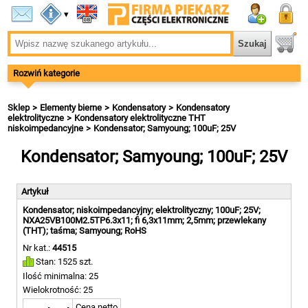
▾
Rozwiń kategorie
Sklep
Elementy bierne
Kondensatory
Kondensatory
elektrolityczne
Kondensatory elektrolityczne THT
niskoimpedancyjne
Kondensator; Samyoung; 100uF; 25V
Kondensator; Samyoung; 100uF; 25V
Artykuł
Kondensator; niskoimpedancyjny; elektrolityczny; 100uF; 25V;
NXA25VB100M2.5TP6.3x11; fi 6,3x11mm; 2,5mm; przewlekany
(THT); taśma; Samyoung; RoHS
Nr kat.:
44515
Stan: 1525 szt.
Ilość minimalna: 25
Wielokrotność: 25
Cena netto