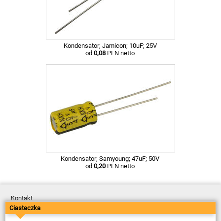
Kondensator; Jamicon; 10uF; 25V
od
0,08
PLN netto
Kondensator; Samyoung; 47uF; 50V
od
0,20
PLN netto
Kontakt
Dostawa
Ciasteczka
Płatność
Zwroty