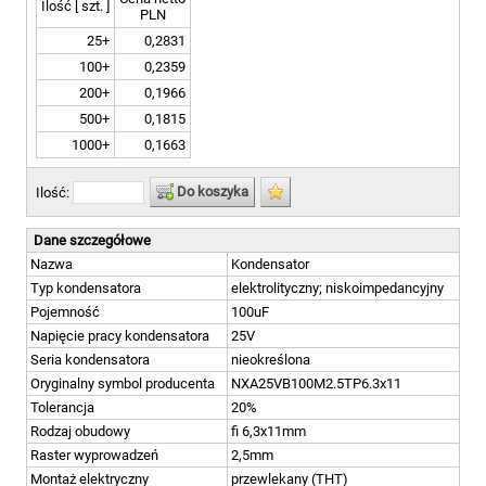
Ilość [ szt. ]
PLN
25+
0,2831
100+
0,2359
200+
0,1966
500+
0,1815
1000+
0,1663
Do koszyka
Ilość:
Dane szczegółowe
Nazwa
Kondensator
Typ kondensatora
elektrolityczny; niskoimpedancyjny
Pojemność
100uF
Napięcie pracy kondensatora
25V
Seria kondensatora
nieokreślona
Oryginalny symbol producenta
NXA25VB100M2.5TP6.3x11
Tolerancja
20%
Rodzaj obudowy
fi 6,3x11mm
Raster wyprowadzeń
2,5mm
Montaż elektryczny
przewlekany (THT)