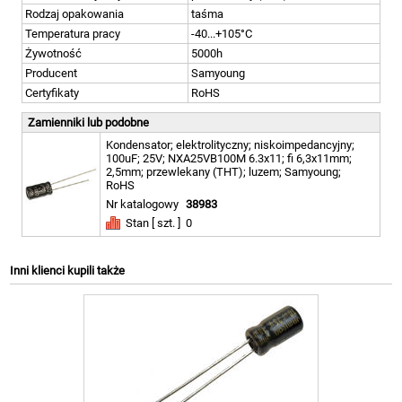
Rodzaj opakowania
taśma
Temperatura pracy
-40...+105°C
Żywotność
5000h
Producent
Samyoung
Certyfikaty
RoHS
Zamienniki lub podobne
Kondensator; elektrolityczny; niskoimpedancyjny;
100uF; 25V; NXA25VB100M 6.3x11; fi 6,3x11mm;
2,5mm; przewlekany (THT); luzem; Samyoung;
RoHS
Nr katalogowy
38983
Stan [ szt. ]
0
Inni klienci kupili także