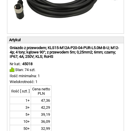
Artykuł
Gniazdo z przewodem; KLS15-M12A-P20-04-PUR-L5.0M-B-U; M12-
4p; 4 tory; kątowe 90°; z przewodem 5m; 0,25mm2; 6mm; czarny;
IP67; 4A; 250V; KLS; RoHS
Nr kat.:
45018
Stan: 74 szt.
Ilość minimalna: 1
Wielokrotność: 1
Cena netto
Ilość [ szt. ]
PLN
1+
47,36
3+
42,29
5+
39,19
10+
36,09
50+
32,99