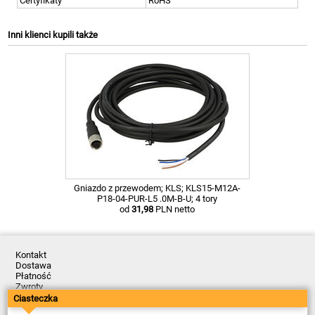
Certyfikaty
RoHS
Inni klienci kupili także
Gniazdo z przewodem; KLS; KLS15-M12A-
P18-04-PUR-L5 .0M-B-U; 4 tory
od
31,98
PLN netto
Kontakt
Dostawa
Płatność
Zwroty
Reklamacje
Ciasteczka
Regulamin