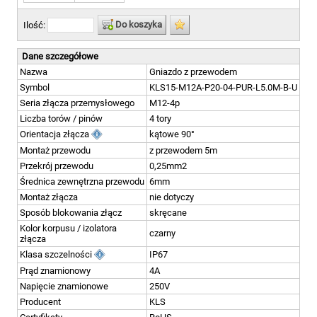
Do koszyka
Ilość:
Dane szczegółowe
Nazwa
Gniazdo z przewodem
Symbol
KLS15-M12A-P20-04-PUR-L5.0M-B-U
Seria złącza przemysłowego
M12-4p
Liczba torów / pinów
4 tory
Orientacja złącza
kątowe 90°
Montaż przewodu
z przewodem 5m
Przekrój przewodu
0,25mm2
Średnica zewnętrzna przewodu
6mm
Montaż złącza
nie dotyczy
Sposób blokowania złącz
skręcane
Kolor korpusu / izolatora
czarny
złącza
Klasa szczelności
IP67
Prąd znamionowy
4A
Napięcie znamionowe
250V
Producent
KLS