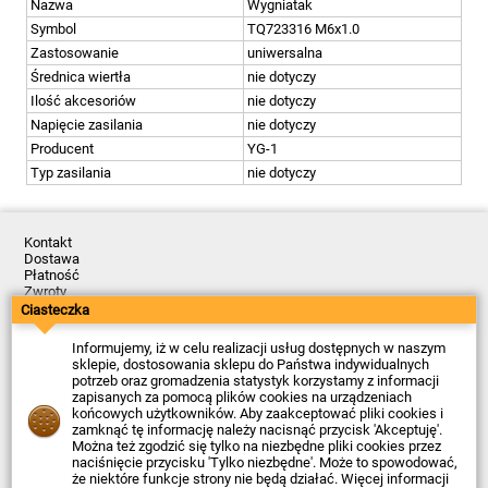
Nazwa
Wygniatak
Symbol
TQ723316 M6x1.0
Zastosowanie
uniwersalna
Średnica wiertła
nie dotyczy
Ilość akcesoriów
nie dotyczy
Napięcie zasilania
nie dotyczy
Producent
YG-1
Typ zasilania
nie dotyczy
Kontakt
Dostawa
Płatność
Zwroty
Reklamacje
Ciasteczka
Regulamin
Polityka Prywatności
Informujemy, iż w celu realizacji usług dostępnych w naszym
O Firmie
sklepie, dostosowania sklepu do Państwa indywidualnych
potrzeb oraz gromadzenia statystyk korzystamy z informacji
Data ostatniej aktualizacji: 2026-08-07
zapisanych za pomocą plików cookies na urządzeniach
© Firma Piekarz Sp. z o.o. 2000-2026
końcowych użytkowników. Aby zaakceptować pliki cookies i
zamknąć tę informację należy nacisnąć przycisk 'Akceptuję'.
Sklep elektroniczny Firma Piekarz Sp. z o.o.
Można też zgodzić się tylko na niezbędne pliki cookies przez
ul. Wólczyńska 206
naciśnięcie przycisku 'Tylko niezbędne'. Może to spowodować,
01-919 Warszawa
że niektóre funkcje strony nie będą działać. Więcej informacji