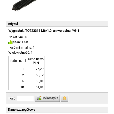
Artykuł
Wygniatak; TQ723316 M6x1.0; uniwersalna; YG-1
Nr kat.:
45113
Stan: 1 szt.
Ilość minimalna: 1
Wielokrotność: 1
Cena netto
Ilość [ szt. ]
PLN
1+
76,29
2+
68,12
5+
65,01
10+
61,91
Do koszyka
Ilość:
Dane szczegółowe