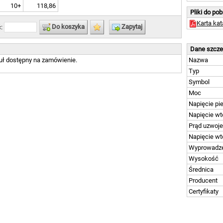
10+
118,86
Pliki do po
Karta ka
Do koszyka
Zapytaj
ć:
Dane szcz
uł dostępny na zamówienie.
Nazwa
Typ
Symbol
Moc
Napięcie pi
Napięcie wt
Prąd uzwoje
Napięcie wt
Wyprowadz
Wysokość
Średnica
Producent
Certyfikaty