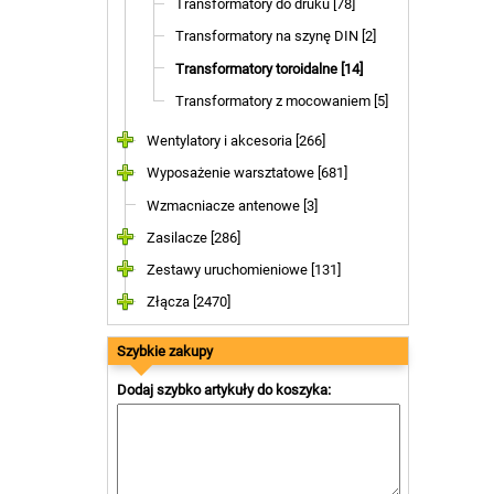
Transformatory do druku [78]
Transformatory na szynę DIN [2]
Transformatory toroidalne [14]
Transformatory z mocowaniem [5]
Wentylatory i akcesoria [266]
Wyposażenie warsztatowe [681]
Wzmacniacze antenowe [3]
Zasilacze [286]
Zestawy uruchomieniowe [131]
Złącza [2470]
Szybkie zakupy
Dodaj szybko artykuły do koszyka: