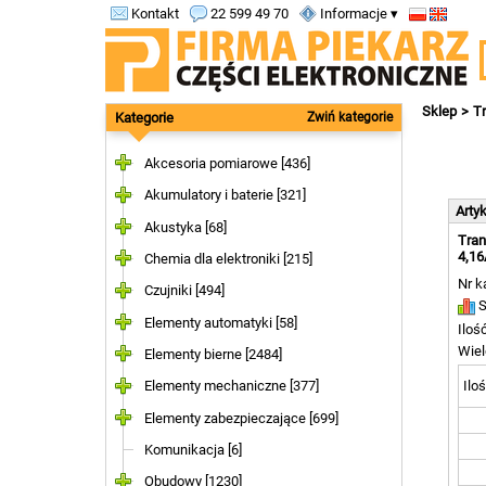
Kontakt
22 599 49 70
Informacje ▾
Sklep
T
Kategorie
Zwiń kategorie
Akcesoria pomiarowe [436]
Akumulatory i baterie [321]
Arty
Akustyka [68]
Tran
4,16
Chemia dla elektroniki [215]
Nr k
Czujniki [494]
S
Elementy automatyki [58]
Iloś
Wiel
Elementy bierne [2484]
Iloś
Elementy mechaniczne [377]
Elementy zabezpieczające [699]
Komunikacja [6]
Obudowy [1230]