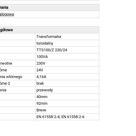
brania
talogowa
egółowe
Transformator
toroidalny
TTS100/Z 230/24
100VA
erwotne
230V
órne
24V
nia wtórnego
4,16A
órne 2
brak
enia
przewody
40mm
92mm
Breve
EN 61558-2-4; EN 61558-2-6