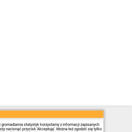
Sklep elektroniczny Firma Piekarz Sp. z o.o.
ul. Wólczyńska 206
01-919 Warszawa
z gromadzenia statystyk korzystamy z informacji zapisanych
NIP: 118-15-77-240
 nacisnąć przycisk 'Akceptuję'. Można też zgodzić się tylko