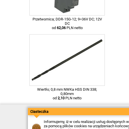
Przetwornica; DDR-15G-12; 9÷36V DC; 12V
DC
od
62,06
PLN netto
Wiertło; 0,8 mm NWKa HSS DIN 338;
0,80mm
od
2,10
PLN netto
Ciasteczka
Kontakt
Dostawa
Płatność
Informujemy, iż w celu realizacji usług dostępnych
Zwroty
za pomocą plików cookies na urządzeniach końcowych