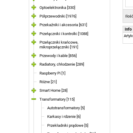
Optoelektronika [330]
Półprzewodniki [1976]
Iloś
Przekaźniki i akcesoria [631]
Info
Przełączniki i kontrolki [1088]
Artyk
Przełączniki krańcowe,
mikroprzełączniki [191]
Przewody i kable [856]
Radiatory, chłodzenie [289]
Raspberry Pi [1]
Różne [21]
Smart Home [28]
Transformatory [115]
Autotransformatory [5]
Karkasy i rdzenie [6]
Przekładniki prądowe [5]