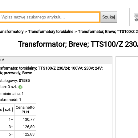
ransformatory
Transformatory toroidalne
Transformator; Breve; TTS100/Z 2
Transformator; Breve; TTS100/Z 230
kuł
sformator; toroidalny; TTS100/Z 230/24; 100VA; 230V; 24V;
A; przewody; Breve
atalogowy:
01585
tan: 0 szt.
ć minimalna: 1
okrotność: 1
Cena netto
ć [ szt. ]
PLN
1+
130,77
3+
126,80
5+
122,83